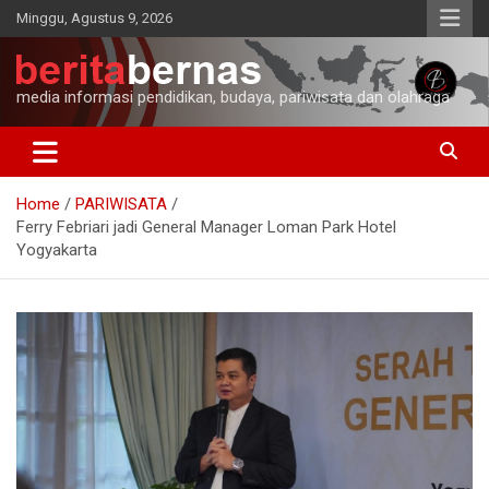
Skip
Minggu, Agustus 9, 2026
to
content
media informasi pendidikan, budaya, pariwisata dan olahraga
Home
PARIWISATA
Ferry Febriari jadi General Manager Loman Park Hotel
Yogyakarta