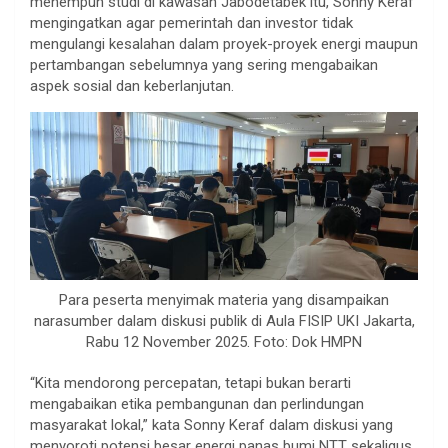
menempuh studi di kawasan Jabodetabek itu, Sonny Keraf
mengingatkan agar pemerintah dan investor tidak
mengulangi kesalahan dalam proyek-proyek energi maupun
pertambangan sebelumnya yang sering mengabaikan
aspek sosial dan keberlanjutan.
Para peserta menyimak materia yang disampaikan
narasumber dalam diskusi publik di Aula FISIP UKI Jakarta,
Rabu 12 November 2025. Foto: Dok HMPN
“Kita mendorong percepatan, tetapi bukan berarti
mengabaikan etika pembangunan dan perlindungan
masyarakat lokal,” kata Sonny Keraf dalam diskusi yang
menyoroti potensi besar energi panas bumi NTT sekaligus