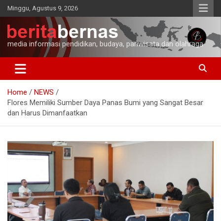
Skip
Minggu, Agustus 9, 2026
to
content
media informasi pendidikan, budaya, pariwisata dan olahraga
Home
NEWS
Flores Memiliki Sumber Daya Panas Bumi yang Sangat Besar
dan Harus Dimanfaatkan