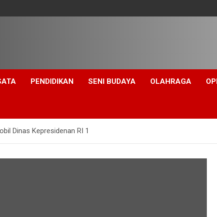
SATA
PENDIDIKAN
SENI BUDAYA
OLAHRAGA
OP
bil Dinas Kepresidenan RI 1