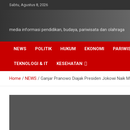
Skip
Sabtu, Agustus 8, 2026
to
content
media informasi pendidikan, budaya, pariwisata dan olahraga
NEWS
POLITIK
HUKUM
EKONOMI
PARIWI
TEKNOLOGI & IT
KESEHATAN
Home
NEWS
Ganjar Pranowo Diajak Presiden Jokowi Naik Mo