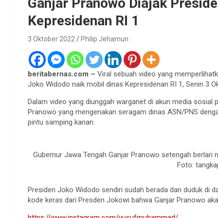
Ganjar Pranowo Diajak Preside
Kepresidenan RI 1
3 Oktober 2022
Philip Jehamun
beritabernas.com –
Viral sebuah video yang memperlihat
Joko Widodo naik mobil dinas Kepresidenan RI 1, Senin 3 O
Dalam video yang diunggah warganet di akun media sosial pr
Pranowo yang mengenakan seragam dinas ASN/PNS dengan se
pintu samping kanan.
Gubernur Jawa Tengah Ganjar Pranowo setengah berlari me
Foto: tangka
Presiden Joko Widodo sendiri sudah berada dan duduk di da
kode keras dari Presden Jokowi bahwa Ganjar Pranowo aka
https://www.instagram.com/yusufmuhammad/