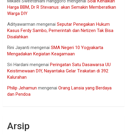
Mikaell Sweetdhiani Hanggoro
mengenai
Soal Kenaikan
Harga BBM, Dr R Stevanus: akan Semakin Memberatkan
Warga DIY
Adityawarman
mengenai
Seputar Penegakan Hukum
Kasus Ferdy Sambo, Pemerintah dan Netizen Tak Bisa
Disalahkan
Rini Jayanti
mengenai
SMA Negeri 10 Yogyakarta
Mengadakan Kegiatan Keagamaan
Sri Hardani
mengenai
Peringatan Satu Dasawarsa UU
Keistimewaan DIY, Nayantaka Gelar Tirakatan di 392
Kalurahan
Philip Jehamun
mengenai
Orang Lansia yang Berdaya
dan Pendoa
Arsip