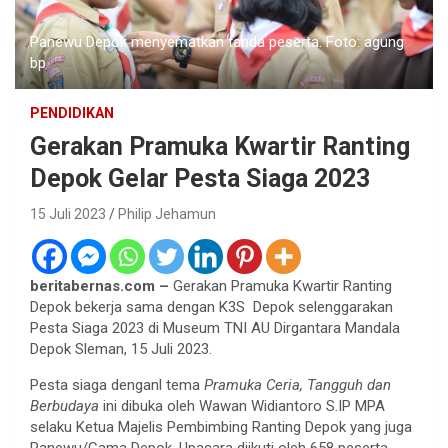
Panewu Depok menyematkan tanda peserta. Foto: agung
bp
PENDIDIKAN
Gerakan Pramuka Kwartir Ranting
Depok Gelar Pesta Siaga 2023
15 Juli 2023
Philip Jehamun
beritabernas.com –
Gerakan Pramuka Kwartir Ranting
Depok bekerja sama dengan K3S Depok selenggarakan
Pesta Siaga 2023 di Museum TNI AU Dirgantara Mandala
Depok Sleman, 15 Juli 2023.
Pesta siaga denganl tema
Pramuka Ceria, Tangguh dan
Berbudaya
ini dibuka oleh Wawan Widiantoro S.IP MPA
selaku Ketua Majelis Pembimbing Ranting Depok yang juga
Panewu/Cama Depok. Upacara diikuti oleh 658 peserta