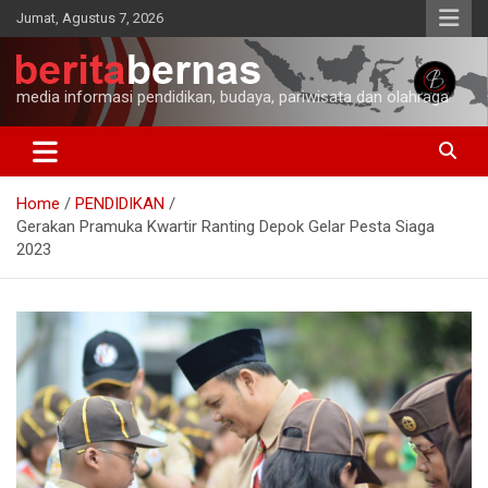
Skip
Jumat, Agustus 7, 2026
to
content
media informasi pendidikan, budaya, pariwisata dan olahraga
Home
PENDIDIKAN
Gerakan Pramuka Kwartir Ranting Depok Gelar Pesta Siaga
2023