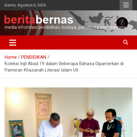
Skip
Kamis, Agustus 6, 2026
to
content
media informasi pendidikan, budaya, pariwisata dan olahraga
Home
PENDIDIKAN
Koleksi Injil Abad 19 dalam Beberapa Bahasa Dipamerkan di
Pameran Khazanah Literasi Islam UII