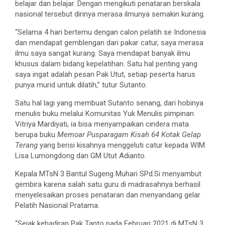
belajar dan belajar. Dengan mengikuti penataran berskala
nasional tersebut dirinya merasa ilmunya semakin kurang.
“Selama 4 hari bertemu dengan calon pelatih se Indonesia
dan mendapat gemblengan dari pakar catur, saya merasa
ilmu saya sangat kurang. Saya mendapat banyak ilmu
khusus dalam bidang kepelatihan. Satu hal penting yang
saya ingat adalah pesan Pak Utut, setiap peserta harus
punya murid untuk dilatih,” tutur Sutanto.
Satu hal lagi yang membuat Sutanto senang, dari hobinya
menulis buku melalui Komunitas Yuk Menulis pimpinan
Vitriya Mardiyati, ia bisa menyampaikan cindera mata
berupa buku
Memoar Pusparagam Kisah 64 Kotak Gelap
Terang
yang berisi kisahnya menggeluti catur kepada WIM
Lisa Lumongdong dan GM Utut Adianto.
Kepala MTsN 3 Bantul Sugeng Muhari SPd.Si menyambut
gembira karena salah satu guru di madrasahnya berhasil
menyelesaikan proses penataran dan menyandang gelar
Pelatih Nasional Pratama.
“Sejak kehadiran Pak Tanto pada Februari 2021 di MTsN 3