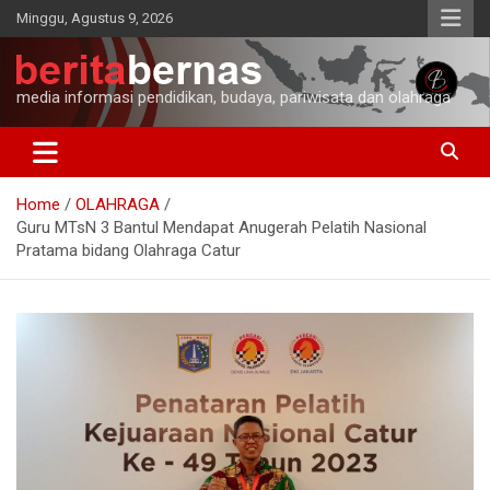
Skip
Minggu, Agustus 9, 2026
to
content
media informasi pendidikan, budaya, pariwisata dan olahraga
Home
OLAHRAGA
Guru MTsN 3 Bantul Mendapat Anugerah Pelatih Nasional
Pratama bidang Olahraga Catur