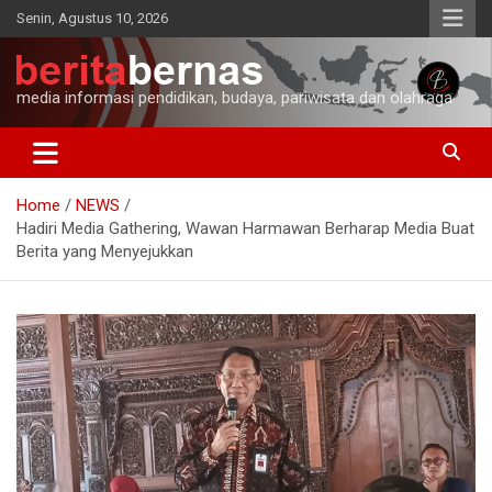
Skip
Senin, Agustus 10, 2026
to
content
media informasi pendidikan, budaya, pariwisata dan olahraga
Home
NEWS
Hadiri Media Gathering, Wawan Harmawan Berharap Media Buat
Berita yang Menyejukkan