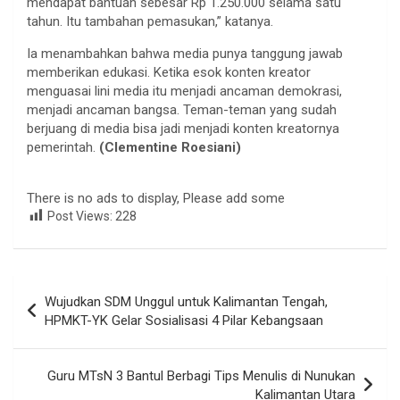
mendapat bantuan sebesar Rp 1.250.000 selama satu
tahun. Itu tambahan pemasukan,” katanya.
Ia menambahkan bahwa media punya tanggung jawab
memberikan edukasi. Ketika esok konten kreator
menguasai lini media itu menjadi ancaman demokrasi,
menjadi ancaman bangsa. Teman-teman yang sudah
berjuang di media bisa jadi menjadi konten kreatornya
pemerintah.
(Clementine Roesiani)
There is no ads to display, Please add some
Post Views:
228
Navigasi
Wujudkan SDM Unggul untuk Kalimantan Tengah,
pos
HPMKT-YK Gelar Sosialisasi 4 Pilar Kebangsaan
Guru MTsN 3 Bantul Berbagi Tips Menulis di Nunukan
Kalimantan Utara