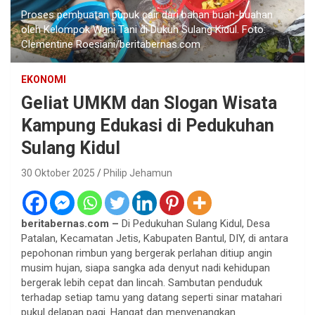
Proses pembuatan pupuk cair dari bahan buah-buahan
oleh Kelompok Wani Tani di Dukuh Sulang Kidul. Foto:
Clementine Roesiani/beritabernas.com
EKONOMI
Geliat UMKM dan Slogan Wisata
Kampung Edukasi di Pedukuhan
Sulang Kidul
30 Oktober 2025
Philip Jehamun
beritabernas.com –
Di Pedukuhan Sulang Kidul, Desa
Patalan, Kecamatan Jetis, Kabupaten Bantul, DIY, di antara
pepohonan rimbun yang bergerak perlahan ditiup angin
musim hujan, siapa sangka ada denyut nadi kehidupan
bergerak lebih cepat dan lincah. Sambutan penduduk
terhadap setiap tamu yang datang seperti sinar matahari
pukul delapan pagi. Hangat dan menyenangkan.