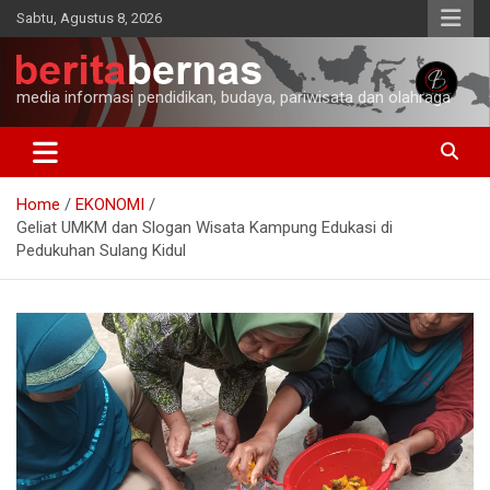
Skip
Sabtu, Agustus 8, 2026
to
content
media informasi pendidikan, budaya, pariwisata dan olahraga
Home
EKONOMI
Geliat UMKM dan Slogan Wisata Kampung Edukasi di
Pedukuhan Sulang Kidul