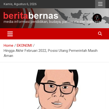
Skip
Kamis, Agustus 6, 2026
to
content
media informasi pendidikan, budaya, pariwisata dan olahraga
Home
EKONOMI
Hingga Akhir Februari 2022, Posisi Utang Pemerintah Masih
Aman