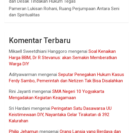
dan Desak Tindakan Hukum Tegas
Pameran Lukisan Rohani, Ruang Perjumpaan Antara Seni
dan Spiritualitas
Komentar Terbaru
Mikaell Sweetdhiani Hanggoro
mengenai
Soal Kenaikan
Harga BBM, Dr R Stevanus: akan Semakin Memberatkan
Warga DIY
Adityawarman
mengenai
Seputar Penegakan Hukum Kasus
Ferdy Sambo, Pemerintah dan Netizen Tak Bisa Disalahkan
Rini Jayanti
mengenai
SMA Negeri 10 Yogyakarta
Mengadakan Kegiatan Keagamaan
Sri Hardani
mengenai
Peringatan Satu Dasawarsa UU
Keistimewaan DIY, Nayantaka Gelar Tirakatan di 392
Kalurahan
Philip Jehamun
mengenai
Orang Lansia yang Berdaya dan