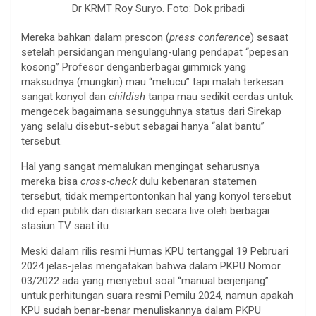
Dr KRMT Roy Suryo. Foto: Dok pribadi
Mereka bahkan dalam prescon (
press conference
) sesaat
setelah persidangan mengulang-ulang pendapat “pepesan
kosong” Profesor denganberbagai gimmick yang
maksudnya (mungkin) mau “melucu” tapi malah terkesan
sangat konyol dan
childish
tanpa mau sedikit cerdas untuk
mengecek bagaimana sesungguhnya status dari Sirekap
yang selalu disebut-sebut sebagai hanya “alat bantu”
tersebut.
Hal yang sangat memalukan mengingat seharusnya
mereka bisa
cross-check
dulu kebenaran statemen
tersebut, tidak mempertontonkan hal yang konyol tersebut
did epan publik dan disiarkan secara live oleh berbagai
stasiun TV saat itu.
Meski dalam rilis resmi Humas KPU tertanggal 19 Pebruari
2024 jelas-jelas mengatakan bahwa dalam PKPU Nomor
03/2022 ada yang menyebut soal “manual berjenjang”
untuk perhitungan suara resmi Pemilu 2024, namun apakah
KPU sudah benar-benar menuliskannya dalam PKPU