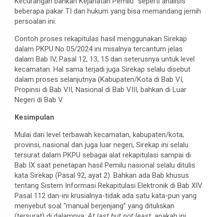
Kecurangan bahkan Kejahatan Pemilu” seperti analisis
beberapa pakar TI dan hukum yang bisa memandang jernih
persoalan ini.
Contoh proses rekapitulas hasil menggunakan Sirekap
dalam PKPU No 05/2024 ini misalnya tercantum jelas
dalam Bab IV, Pasal 12, 13, 15 dan seterusnya untuk level
kecamatan. Hal sama terjadi juga Sirekap selalu disebut
dalam proses selanjutnya (Kabupaten/Kota di Bab VI,
Propinsi di Bab VII, Nasional di Bab VIII, bahkan di Luar
Negeri di Bab V.
Kesimpulan
Mulai dari level terbawah kecamatan, kabupaten/kota,
provinsi, nasional dan juga luar negeri, Sirekap ini selalu
tersurat dalam PKPU sebagai alat rekapitulasi sampai di
Bab IX saat penetapan hasil Pemilu nasional selalu ditulis
kata Sirekap (Pasal 92, ayat 2). Bahkan ada Bab khusus
tentang Sistem Informasi Rekapitulasi Elektronik di Bab XIV
Pasal 112 dan-ini krusialnya-tidak ada satu kata-pun yang
menyebut soal “manual berjenjang” yang dituliskan
(tersurat) di dalamnya.
At last but not least
, apakah ini