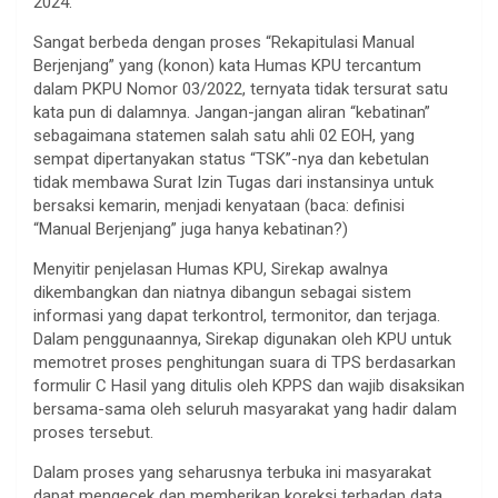
2024.
Sangat berbeda dengan proses “Rekapitulasi Manual
Berjenjang” yang (konon) kata Humas KPU tercantum
dalam PKPU Nomor 03/2022, ternyata tidak tersurat satu
kata pun di dalamnya. Jangan-jangan aliran “kebatinan”
sebagaimana statemen salah satu ahli 02 EOH, yang
sempat dipertanyakan status “TSK”-nya dan kebetulan
tidak membawa Surat Izin Tugas dari instansinya untuk
bersaksi kemarin, menjadi kenyataan (baca: definisi
“Manual Berjenjang” juga hanya kebatinan?)
Menyitir penjelasan Humas KPU, Sirekap awalnya
dikembangkan dan niatnya dibangun sebagai sistem
informasi yang dapat terkontrol, termonitor, dan terjaga.
Dalam penggunaannya, Sirekap digunakan oleh KPU untuk
memotret proses penghitungan suara di TPS berdasarkan
formulir C Hasil yang ditulis oleh KPPS dan wajib disaksikan
bersama-sama oleh seluruh masyarakat yang hadir dalam
proses tersebut.
Dalam proses yang seharusnya terbuka ini masyarakat
dapat mengecek dan memberikan koreksi terhadap data