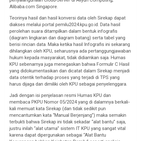
penyalahgunaan
Cloud-Server
di Aliyun Computing,
Alibaba.com Singapore.
Teorinya hasil dan hasil konversi data oleh Sirekap dapat
diakses melalui portal pemilu2024.kpu.go.id. Data hasil
perolehan suara ditampilkan dalam bentuk infografis
(diagram lingkaran dan diagram batang) serta tabel yang
berisi rincian data. Maka ketika hasil Infografis ini sekarang
dihilangkan oleh KPU, seharusnya ada pertanggungjawaban
hukum kepada masyarakat, tidak didiamkan saja. Humas
KPU sebenarnya juga menegaskan bahwa Formulir C Hasil
yang didokumentasikan dan dicatat dalam Sirekap menjadi
data otentik terhadap proses yang terjadi di TPS yang
harus dijaga dan dimiliki oleh KPU sebagai penyelenggara.
Jadi dengan isi penjelasan resmi Humas KPU dan
membaca PKPU Nomor 05/2024 yang di dalamnya berkali-
kali memuat kata Sirekap (dan tidak sedikit pun
mencantumkan kata “Manual Berjenjang”) maka semakin
terbukti bahwa Sirekap ini tidak sekadar “alat bantu” saja,
justru inilah “alat utama” sistem IT KPU yang sangat vital
karena dapat dipergunakan sebagai “Alat Bantu