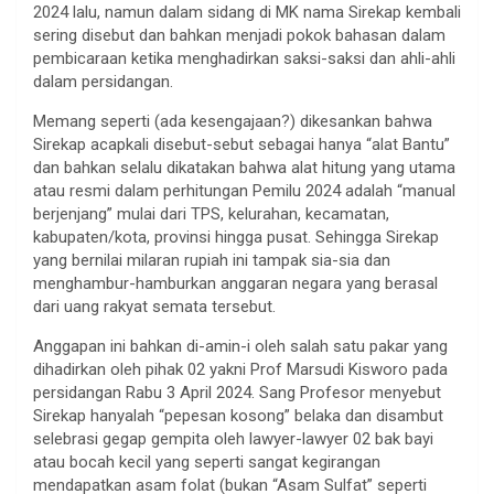
2024 lalu, namun dalam sidang di MK nama Sirekap kembali
sering disebut dan bahkan menjadi pokok bahasan dalam
pembicaraan ketika menghadirkan saksi-saksi dan ahli-ahli
dalam persidangan.
Memang seperti (ada kesengajaan?) dikesankan bahwa
Sirekap acapkali disebut-sebut sebagai hanya “alat Bantu”
dan bahkan selalu dikatakan bahwa alat hitung yang utama
atau resmi dalam perhitungan Pemilu 2024 adalah “manual
berjenjang” mulai dari TPS, kelurahan, kecamatan,
kabupaten/kota, provinsi hingga pusat. Sehingga Sirekap
yang bernilai milaran rupiah ini tampak sia-sia dan
menghambur-hamburkan anggaran negara yang berasal
dari uang rakyat semata tersebut.
Anggapan ini bahkan di-amin-i oleh salah satu pakar yang
dihadirkan oleh pihak 02 yakni Prof Marsudi Kisworo pada
persidangan Rabu 3 April 2024. Sang Profesor menyebut
Sirekap hanyalah “pepesan kosong” belaka dan disambut
selebrasi gegap gempita oleh lawyer-lawyer 02 bak bayi
atau bocah kecil yang seperti sangat kegirangan
mendapatkan asam folat (bukan “Asam Sulfat” seperti