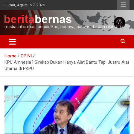
Skip
Jumat, Agustus 7, 2026
to
content
media informasi pendidikan, budaya, pariwisata dan olahraga
Home
OPINI
KPU Amnesia? Sirekap Bukan Hanya Alat Bantu Tapi Justru Alat
Utama di PKPU