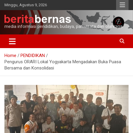
Skip
Minggu, Agustus 9, 2026
to
content
media informasi pendidikan, budaya, pariwisata dan olahraga
Home
PENDIDIKAN
Pengurus ORARI Lokal Yogyakarta Mengadakan Buka Puasa
Bersama dan Konsolidasi