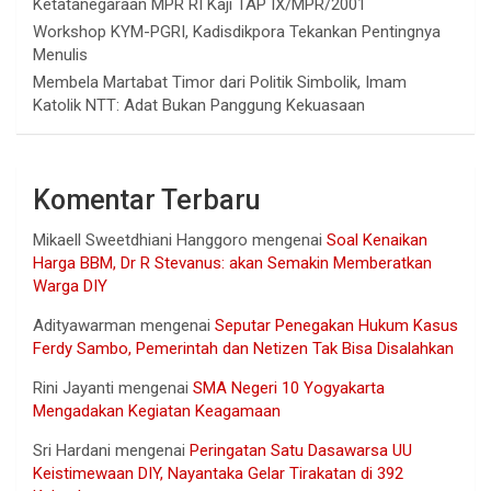
Ketatanegaraan MPR RI Kaji TAP IX/MPR/2001
Workshop KYM-PGRI, Kadisdikpora Tekankan Pentingnya
Menulis
Membela Martabat Timor dari Politik Simbolik, Imam
Katolik NTT: Adat Bukan Panggung Kekuasaan
Komentar Terbaru
Mikaell Sweetdhiani Hanggoro
mengenai
Soal Kenaikan
Harga BBM, Dr R Stevanus: akan Semakin Memberatkan
Warga DIY
Adityawarman
mengenai
Seputar Penegakan Hukum Kasus
Ferdy Sambo, Pemerintah dan Netizen Tak Bisa Disalahkan
Rini Jayanti
mengenai
SMA Negeri 10 Yogyakarta
Mengadakan Kegiatan Keagamaan
Sri Hardani
mengenai
Peringatan Satu Dasawarsa UU
Keistimewaan DIY, Nayantaka Gelar Tirakatan di 392