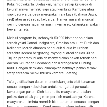
Kidul, Yogyakarta. Dijelaskan, hampir setiap keluarga di
kelurahannya memiliki sapi atau kambing. Kambing atau
sapi bagi warga desa merupakan raja kaya (bahasa Jawa,
red
) atau aset setiap keluarga. Hanya masalah muncul
seiring dengan hadirnya musim kemarau, kelangkaan pakan
hewan terjadi.
Melalui program ini, sebanyak 50.000 bibit pohon pakan
ternak yakni Gamal, Indigofera, Gmelina atau Jati Putih dan
Kaliandra Merah ditanam penduduk di dua kelurahan
tersebut secara bergotong-royong di areal seluas 30 ha.
Tujuan program ini adalah menyediakan pakan ternak bagi
daerah Kelurahan Gombang dan Karangasem Gunung
Kidul. Dengan demikian, diharapkan nantinya pakan ternak
tetap tersedia meski musim kemarau datang.
“Warga dilibatkan dalam menentukan jenis bibit tanaman
sesuai dengan kebutuhan untuk mengatasi persoalan
kekurangan pakan. Oleh karena itu masyarakat adalah
pelaku dan pihak yang memperoleh manfaatnya. Karena
masyarakat diminta memilih bibit tanaman sesusai dengan
kebutuhan pangannya. Kami mengucapkan terimakasih