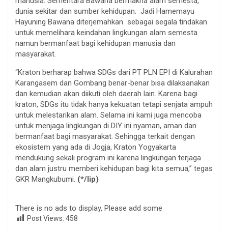
manusia. Sementara Bawana bermakna alam semesta,
dunia sekitar dan sumber kehidupan. Jadi Hamemayu
Hayuning Bawana diterjemahkan sebagai segala tindakan
untuk memelihara keindahan lingkungan alam semesta
namun bermanfaat bagi kehidupan manusia dan
masyarakat.
“Kraton berharap bahwa SDGs dari PT PLN EPI di Kalurahan
Karangasem dan Gombang benar-benar bisa dilaksanakan
dan kemudian akan diikuti oleh daerah lain. Karena bagi
kraton, SDGs itu tidak hanya kekuatan tetapi senjata ampuh
untuk melestarikan alam. Selama ini kami juga mencoba
untuk menjaga lingkungan di DIY ini nyaman, aman dan
bermanfaat bagi masyarakat. Sehingga terkait dengan
ekosistem yang ada di Jogja, Kraton Yogyakarta
mendukung sekali program ini karena lingkungan terjaga
dan alam justru memberi kehidupan bagi kita semua,” tegas
GKR Mangkubumi.
(*/lip)
There is no ads to display, Please add some
Post Views:
458