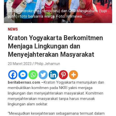
GKR Condrokirono (rompi biru) dan GKR Mangkubumi (topi
putih) rfoto bersama warga. Foto: Istimewa
NEWS
Kraton Yogyakarta Berkomitmen
Menjaga Lingkungan dan
Menyejahterakan Masyarakat
20 Maret 2023
Philip Jehamun
beritabernas.com –
Kraton Yogyakarta menunjukan dan
membuktikan komitmen pada NKRI yakni menjaga
lingkungan dan menyejahterakan masyarakat. Komitmen
menyejahterakan masyarakat tanpa harus merusak
lingkungan alam sekitar.
“Mewujudkan kesejahteraan sebagaimana termuat dalam