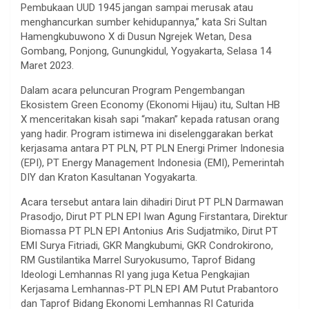
Pembukaan UUD 1945 jangan sampai merusak atau
menghancurkan sumber kehidupannya,” kata Sri Sultan
Hamengkubuwono X di Dusun Ngrejek Wetan, Desa
Gombang, Ponjong, Gunungkidul, Yogyakarta, Selasa 14
Maret 2023.
Dalam acara peluncuran Program Pengembangan
Ekosistem Green Economy (Ekonomi Hijau) itu, Sultan HB
X menceritakan kisah sapi “makan” kepada ratusan orang
yang hadir. Program istimewa ini diselenggarakan berkat
kerjasama antara PT PLN, PT PLN Energi Primer Indonesia
(EPI), PT Energy Management Indonesia (EMI), Pemerintah
DIY dan Kraton Kasultanan Yogyakarta.
Acara tersebut antara lain dihadiri Dirut PT PLN Darmawan
Prasodjo, Dirut PT PLN EPI Iwan Agung Firstantara, Direktur
Biomassa PT PLN EPI Antonius Aris Sudjatmiko, Dirut PT
EMI Surya Fitriadi, GKR Mangkubumi, GKR Condrokirono,
RM Gustilantika Marrel Suryokusumo, Taprof Bidang
Ideologi Lemhannas RI yang juga Ketua Pengkajian
Kerjasama Lemhannas-PT PLN EPI AM Putut Prabantoro
dan Taprof Bidang Ekonomi Lemhannas RI Caturida