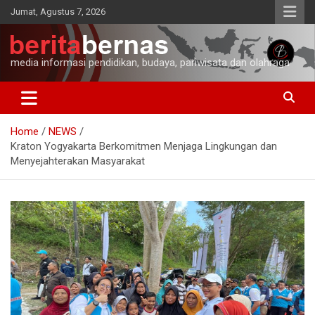
Skip
Jumat, Agustus 7, 2026
to
content
media informasi pendidikan, budaya, pariwisata dan olahraga
Home
NEWS
Kraton Yogyakarta Berkomitmen Menjaga Lingkungan dan
Menyejahterakan Masyarakat