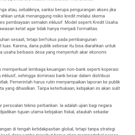
ga atau, sebaliknya, sanksi berupa pengurangan akses jika
iarahkan untuk menanggung risiko kredit melalui skema
es pembiayaan semakin inklusif. Model seperti Kredit Usaha
awasan ketat agar tidak hanya menjadi formalitas.
mbuhan sesaat, tetapi berfokus pada pembangunan
uas. Karena, dana publik sebesar itu bisa diarahkan untuk
serta usaha berbasis desa yang menyentuh akar ekonomi
k memperkuat lembaga keuangan non-bank seperti koperasi
inklusif, sehingga dominasi bank besar dalam distribusi
utlak. Pemerintah harus rutin menyampaikan laporan ke publik
 yang dihasilkan. Tanpa keterbukaan, kebijakan ini akan sulit
 persoalan teknis perbankan. Ia adalah ujian bagi negara
jadikan tujuan utama kebijakan fiskal, ataukah sekadar
an di tengah ketidakpastian global, tetapi tanpa strategi