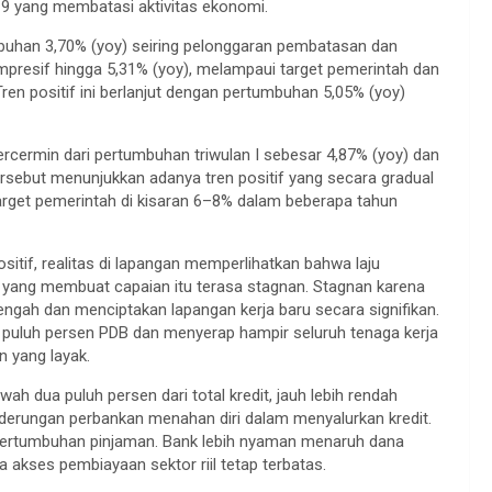
9 yang membatasi aktivitas ekonomi.
uhan 3,70% (yoy) seiring pelonggaran pembatasan dan
mpresif hingga 5,31% (yoy), melampaui target pemerintah dan
en positif ini berlanjut dengan pertumbuhan 5,05% (yoy)
tercermin dari pertumbuhan triwulan I sebesar 4,87% (yoy) dan
ersebut menunjukkan adanya tren positif yang secara gradual
get pemerintah di kisaran 6–8% dalam beberapa tahun
itif, realitas di lapangan memperlihatkan bahwa laju
yang membuat capaian itu terasa stagnan. Stagnan karena
ngah dan menciptakan lapangan kerja baru secara signifikan.
 puluh persen PDB dan menyerap hampir seluruh tenaga kerja
n yang layak.
 dua puluh persen dari total kredit, jauh lebih rendah
enderungan perbankan menahan diri dalam menyalurkan kredit.
pertumbuhan pinjaman. Bank lebih nyaman menaruh dana
akses pembiayaan sektor riil tetap terbatas.