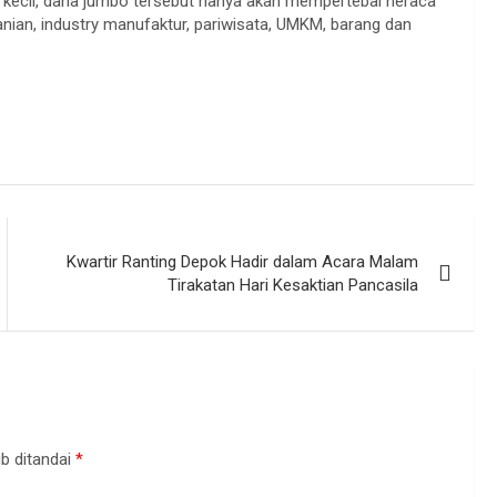
at kecil, dana jumbo tersebut hanya akan mempertebal neraca
anian, industry manufaktur, pariwisata, UMKM, barang dan
Kwartir Ranting Depok Hadir dalam Acara Malam
Tirakatan Hari Kesaktian Pancasila
b ditandai
*