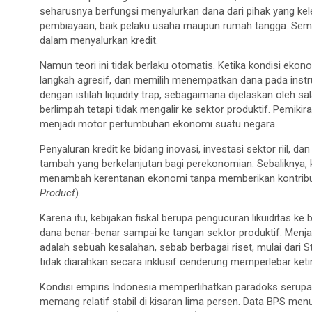
seharusnya berfungsi menyalurkan dana dari pihak yang k
pembiayaan, baik pelaku usaha maupun rumah tangga. Semakin
dalam menyalurkan kredit.
Namun teori ini tidak berlaku otomatis. Ketika kondisi ek
langkah agresif, dan memilih menempatkan dana pada instr
dengan istilah liquidity trap, sebagaimana dijelaskan oleh 
berlimpah tetapi tidak mengalir ke sektor produktif. Pemik
menjadi motor pertumbuhan ekonomi suatu negara.
Penyaluran kredit ke bidang inovasi, investasi sektor riil
tambah yang berkelanjutan bagi perekonomian. Sebaliknya, k
menambah kerentanan ekonomi tanpa memberikan kontribusi
Product
).
Karena itu, kebijakan fiskal berupa pengucuran likuiditas 
dana benar-benar sampai ke tangan sektor produktif. Menja
adalah sebuah kesalahan, sebab berbagai riset, mulai dari 
tidak diarahkan secara inklusif cenderung memperlebar ket
Kondisi empiris Indonesia memperlihatkan paradoks serup
memang relatif stabil di kisaran lima persen. Data BPS me