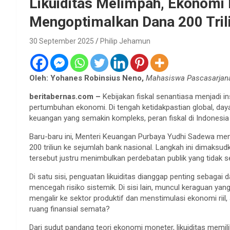
Likuiditas Melimpah, Ekonomi 
Mengoptimalkan Dana 200 Tril
30 September 2025
Philip Jehamun
Oleh: Yohanes Robinsius Neno,
Mahasiswa Pascasarjan
beritabernas.com –
Kebijakan fiskal senantiasa menjadi i
pertumbuhan ekonomi. Di tengah ketidakpastian global, da
keuangan yang semakin kompleks, peran fiskal di Indonesia 
Baru-baru ini, Menteri Keuangan Purbaya Yudhi Sadewa me
200 triliun ke sejumlah bank nasional. Langkah ini dimaksu
tersebut justru menimbulkan perdebatan publik yang tidak 
Di satu sisi, penguatan likuiditas dianggap penting sebagai
mencegah risiko sistemik. Di sisi lain, muncul keraguan y
mengalir ke sektor produktif dan menstimulasi ekonomi riil,
ruang finansial semata?
Dari sudut pandang teori ekonomi moneter, likuiditas memil