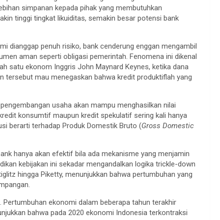
elebihan simpanan kepada pihak yang membutuhkan
 tinggi tingkat likuiditas, semakin besar potensi bank
onomi dianggap penuh risiko, bank cenderung enggan mengambil
umen aman seperti obligasi pemerintah. Fenomena ini dikenal
salah satu ekonom Inggris John Maynard Keynes, ketika dana
iran tersebut mau menegaskan bahwa kredit produktiflah yang
, dan pengembangan usaha akan mampu menghasilkan nilai
redit konsumtif maupun kredit spekulatif sering kali hanya
 berarti terhadap Produk Domestik Bruto (
Gross Domestic
ke bank hanya akan efektif bila ada mekanisme yang menjamin
dikan kebijakan ini sekadar mengandalkan logika trickle-down
Stiglitz hingga Piketty, menunjukkan bahwa pertumbuhan yang
impangan.
a. Pertumbuhan ekonomi dalam beberapa tahun terakhir
nunjukkan bahwa pada 2020 ekonomi Indonesia terkontraksi