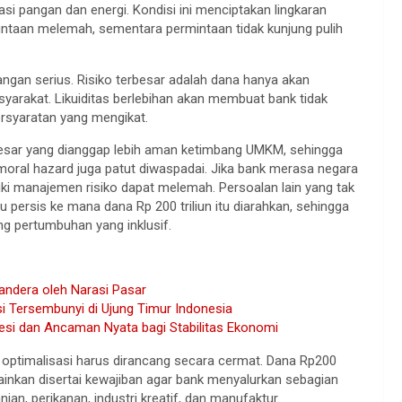
asi pangan dan energi. Kondisi ini menciptakan lingkaran
ntaan melemah, sementara permintaan tidak kunjung pulih
tangan serius. Risiko terbesar adalah dana hanya akan
rakat. Likuiditas berlebihan akan membuat bank tidak
persyaratan yang mengikat.
besar yang dianggap lebih aman ketimbang UMKM, sehingga
oral hazard juga patut diwaspadai. Jika bank merasa negara
ki manajemen risiko dapat melemah. Persoalan lain yang tak
u persis ke mana dana Rp 200 triliun itu diarahkan, sehingga
g pertumbuhan yang inklusif.
sandera oleh Narasi Pasar
si Tersembunyi di Ujung Timur Indonesia
esi dan Ancaman Nyata bagi Stabilitas Ekonomi
i optimalisasi harus dirancang secara cermat. Dana Rp200
elainkan disertai kewajiban agar bank menyalurkan sebagian
an, perikanan, industri kreatif, dan manufaktur.