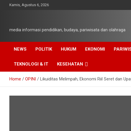
Skip
Kamis, Agustus 6, 2026
to
content
media informasi pendidikan, budaya, pariwisata dan olahraga
NEWS
POLITIK
HUKUM
EKONOMI
PARIWI
TEKNOLOGI & IT
KESEHATAN
Home
OPINI
Likuiditas Melimpah, Ekonomi Riil Seret dan Up