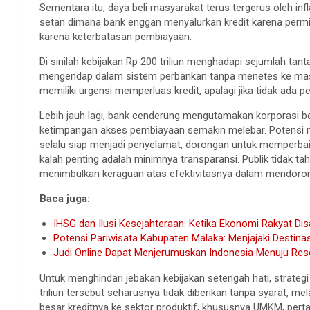
Sementara itu, daya beli masyarakat terus tergerus oleh infl
setan dimana bank enggan menyalurkan kredit karena permi
karena keterbatasan pembiayaan.
Di sinilah kebijakan Rp 200 triliun menghadapi sejumlah tan
mengendap dalam sistem perbankan tanpa menetes ke masya
memiliki urgensi memperluas kredit, apalagi jika tidak ada 
Lebih jauh lagi, bank cenderung mengutamakan korporasi 
ketimpangan akses pembiayaan semakin melebar. Potensi m
selalu siap menjadi penyelamat, dorongan untuk memperbai
kalah penting adalah minimnya transparansi. Publik tidak tah
menimbulkan keraguan atas efektivitasnya dalam mendoron
Baca juga:
IHSG dan Ilusi Kesejahteraan: Ketika Ekonomi Rakyat Di
Potensi Pariwisata Kabupaten Malaka: Menjajaki Destina
Judi Online Dapat Menjerumuskan Indonesia Menuju Res
Untuk menghindari jebakan kebijakan setengah hati, strateg
triliun tersebut seharusnya tidak diberikan tanpa syarat, m
besar kreditnya ke sektor produktif, khususnya UMKM, pertani