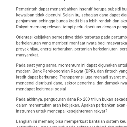
Pemerintah dapat menambahkan insentif berupa subsidi bun
kewajiban tidak dipenuhi. Selain itu, sebagian dana dapat d
penjaminan sehingga bunga kredit bisa lebih rendah dan aks
Rakyat memang relevan, tetapi perlu diperluas dengan peng
Orientasi kebijakan semestinya tidak terbatas pada pertu
berkelanjutan yang memberi manfaat nyata bagi masyarakat l
proyek hijau, energi terbarukan, pertanian berkelanjutan, 
masyarakat.
Pada saat yang sama, momentum ini dapat digunakan untu
modern, Bank Perekonomian Rakyat (BPR), dan fintech yang 
kredit dapat berkurang. Transparansi juga menjadi syarat m
mengenai distribusi dana, sektor penerima, dan dampak nyata
mendapat legitimasi sosial.
Pada akhirnya, pengucuran dana Rp 200 triliun bukan sekadar
dalam menentukan arah kebijakan. Apakah perbankan akan di
instrumen untuk mencapai kesejahteraan rakyat?
Langkah ini memang bisa memperkuat bantalan sistem keuang