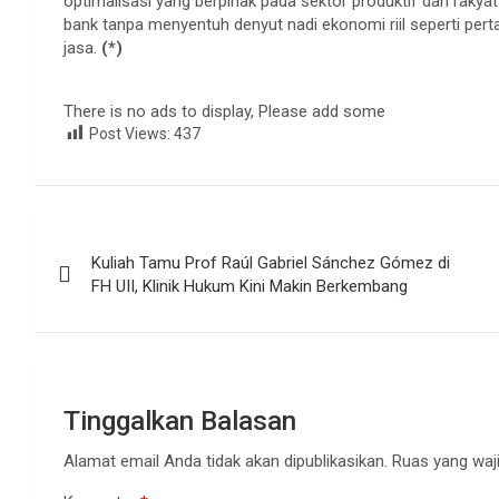
optimalisasi yang berpihak pada sektor produktif dan raky
bank tanpa menyentuh denyut nadi ekonomi riil seperti pert
jasa.
(*)
There is no ads to display, Please add some
Post Views:
437
Navigasi
Kuliah Tamu Prof Raúl Gabriel Sánchez Gómez di
pos
FH UII, Klinik Hukum Kini Makin Berkembang
Tinggalkan Balasan
Alamat email Anda tidak akan dipublikasikan.
Ruas yang waji