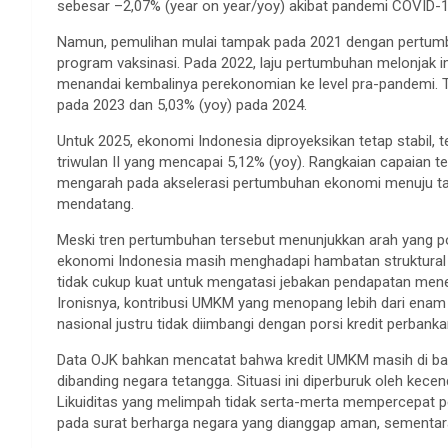
sebesar –2,07% (year on year/yoy) akibat pandemi COVID-1
Namun, pemulihan mulai tampak pada 2021 dengan pertumb
program vaksinasi. Pada 2022, laju pertumbuhan melonjak i
menandai kembalinya perekonomian ke level pra-pandemi. Tr
pada 2023 dan 5,03% (yoy) pada 2024.
Untuk 2025, ekonomi Indonesia diproyeksikan tetap stabil, 
triwulan II yang mencapai 5,12% (yoy). Rangkaian capaian t
mengarah pada akselerasi pertumbuhan ekonomi menuju tar
mendatang.
Meski tren pertumbuhan tersebut menunjukkan arah yang pos
ekonomi Indonesia masih menghadapi hambatan struktural 
tidak cukup kuat untuk mengatasi jebakan pendapatan mene
Ironisnya, kontribusi UMKM yang menopang lebih dari enam
nasional justru tidak diimbangi dengan porsi kredit perbanka
Data OJK bahkan mencatat bahwa kredit UMKM masih di bawah
dibanding negara tetangga. Situasi ini diperburuk oleh kec
Likuiditas yang melimpah tidak serta-merta mempercepat 
pada surat berharga negara yang dianggap aman, sementara 