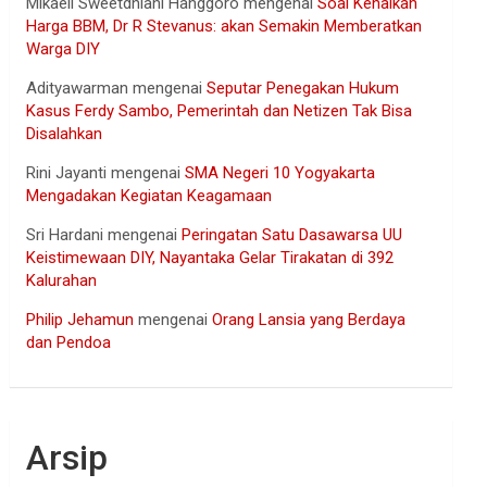
Mikaell Sweetdhiani Hanggoro
mengenai
Soal Kenaikan
Harga BBM, Dr R Stevanus: akan Semakin Memberatkan
Warga DIY
Adityawarman
mengenai
Seputar Penegakan Hukum
Kasus Ferdy Sambo, Pemerintah dan Netizen Tak Bisa
Disalahkan
Rini Jayanti
mengenai
SMA Negeri 10 Yogyakarta
Mengadakan Kegiatan Keagamaan
Sri Hardani
mengenai
Peringatan Satu Dasawarsa UU
Keistimewaan DIY, Nayantaka Gelar Tirakatan di 392
Kalurahan
Philip Jehamun
mengenai
Orang Lansia yang Berdaya
dan Pendoa
Arsip