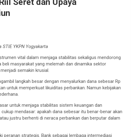
Riil Seret dan Upaya
iun
a STIE YKPN Yogyakarta
nstrumen vital dalam menjaga stabilitas sekaligus mendorong
ya beli masyarakat yang melemah dan dinamika sektor
menjadi semakin krusial.
ngambil langkah besar dengan menyalurkan dana sebesar Rp
dkan untuk memperkuat likuiditas perbankan. Namun kebijakan
sederhana.
 dasar untuk menjaga stabilitas sistem keuangan dan
ang cukup mendasar: apakah dana sebesar itu benar-benar akan
 atau justru berhenti di neraca perbankan dan berputar dalam
iki peranan strategis. Bank sebagai lembaga intermediasi