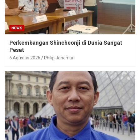
NEWS
Perkembangan Shincheonji di Dunia Sangat
Pesat
6 Agustus 2026
Philip Jehamun