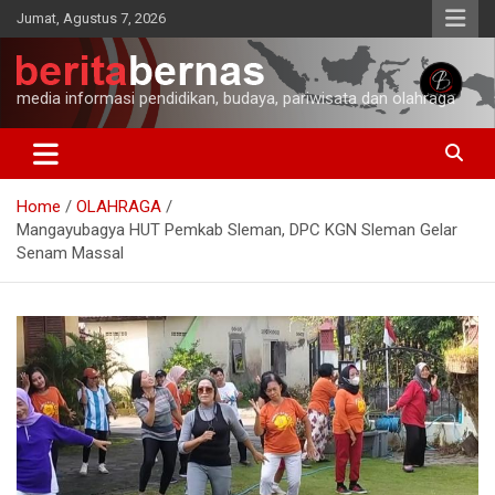
Skip
Jumat, Agustus 7, 2026
to
content
media informasi pendidikan, budaya, pariwisata dan olahraga
Home
OLAHRAGA
Mangayubagya HUT Pemkab Sleman, DPC KGN Sleman Gelar
Senam Massal