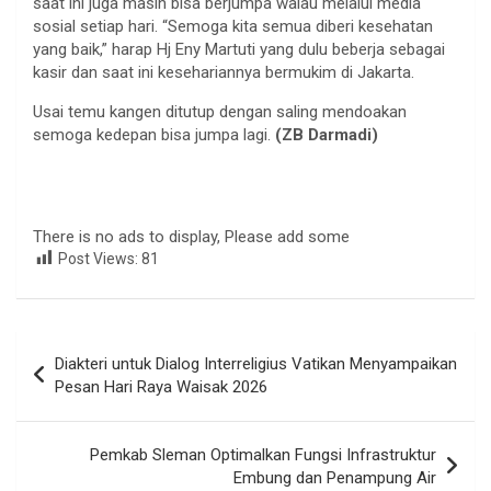
saat ini juga masih bisa berjumpa walau melalui media
sosial setiap hari. “Semoga kita semua diberi kesehatan
yang baik,” harap Hj Eny Martuti yang dulu beberja sebagai
kasir dan saat ini kesehariannya bermukim di Jakarta.
Usai temu kangen ditutup dengan saling mendoakan
semoga kedepan bisa jumpa lagi.
(ZB Darmadi)
There is no ads to display, Please add some
Post Views:
81
Navigasi
Diakteri untuk Dialog Interreligius Vatikan Menyampaikan
pos
Pesan Hari Raya Waisak 2026
Pemkab Sleman Optimalkan Fungsi Infrastruktur
Embung dan Penampung Air