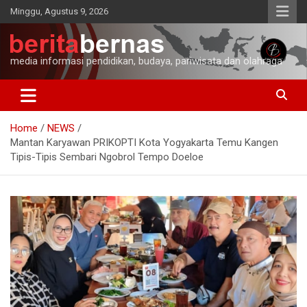
Skip
Minggu, Agustus 9, 2026
to
content
media informasi pendidikan, budaya, pariwisata dan olahraga
Home
NEWS
Mantan Karyawan PRIKOPTI Kota Yogyakarta Temu Kangen
Tipis-Tipis Sembari Ngobrol Tempo Doeloe