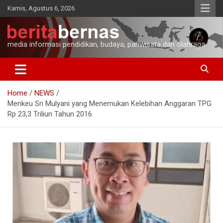
Skip
Kamis, Agustus 6, 2026
to
content
media informasi pendidikan, budaya, pariwisata dan olahraga
Home
NEWS
Menkeu Sri Mulyani yang Menemukan Kelebihan Anggaran TPG
Rp 23,3 Triliun Tahun 2016