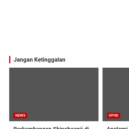
Jangan Ketinggalan
NEWS
OPINI
Perkembangan Shincheonji di
Anatomi 