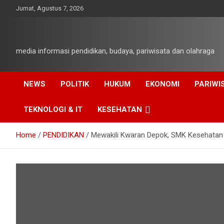
Skip
Jumat, Agustus 7, 2026
to
content
media informasi pendidikan, budaya, pariwisata dan olahraga
NEWS
POLITIK
HUKUM
EKONOMI
PARIWI
TEKNOLOGI & IT
KESEHATAN
Home
PENDIDIKAN
Mewakili Kwaran Depok, SMK Kesehatan 