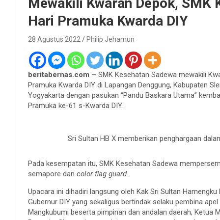
Mewakili Kwaran Depok, SMK K
Hari Pramuka Kwarda DIY
28 Agustus 2022
Philip Jehamun
beritabernas.com –
SMK Kesehatan Sadewa mewakili Kwar
Pramuka Kwarda DIY di Lapangan Denggung, Kabupaten Sl
Yogyakarta dengan pasukan “Pandu Baskara Utama” kembal
Pramuka ke-61 s-Kwarda DIY.
Sri Sultan HB X memberikan penghargaan dala
Pada kesempatan itu, SMK Kesehatan Sadewa mempersembahk
semapore dan
color flag guard.
Upacara ini dihadiri langsung oleh Kak Sri Sultan Hameng
Gubernur DIY yang sekaligus bertindak selaku pembina apel b
Mangkubumi beserta pimpinan dan andalan daerah, Ketua M