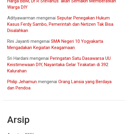
Harga BBM, Dr R Stevanus: akan Semakin Memberatkan
Warga DIY
Adityawarman
mengenai
Seputar Penegakan Hukum
Kasus Ferdy Sambo, Pemerintah dan Netizen Tak Bisa
Disalahkan
Rini Jayanti
mengenai
SMA Negeri 10 Yogyakarta
Mengadakan Kegiatan Keagamaan
Sri Hardani
mengenai
Peringatan Satu Dasawarsa UU
Keistimewaan DIY, Nayantaka Gelar Tirakatan di 392
Kalurahan
Philip Jehamun
mengenai
Orang Lansia yang Berdaya
dan Pendoa
Arsip