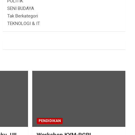
POLITIK
SENI BUDAYA
Tak Berkategori
TEKNOLOGI & IT
PENDIDIKAN
ku, UII
Workshop KYM-PGRI,