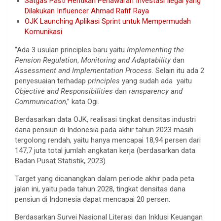
Satgas Pasti Hentikan Penawaran Investasi Ilegal yang
Dilakukan Influencer Ahmad Rafif Raya
OJK Launching Aplikasi Sprint untuk Mempermudah
Komunikasi
“Ada 3 usulan principles baru yaitu
Implementing the
Pension Regulation
,
Monitoring and Adaptability
dan
Assessment and Implementation Process
. Selain itu ada 2
penyesuaian terhadap
principles
yang sudah ada yaitu
Objective and Responsibilities
dan
ransparency and
Communication
,” kata Ogi.
Berdasarkan data OJK, realisasi tingkat densitas industri
dana pensiun di Indonesia pada akhir tahun 2023 masih
tergolong rendah, yaitu hanya mencapai 18,94 persen dari
147,7 juta total jumlah angkatan kerja (berdasarkan data
Badan Pusat Statistik, 2023).
Target yang dicanangkan dalam periode akhir pada peta
jalan ini, yaitu pada tahun 2028, tingkat densitas dana
pensiun di Indonesia dapat mencapai 20 persen.
Berdasarkan Survei Nasional Literasi dan Inklusi Keuangan