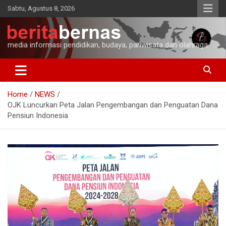
Skip
Sabtu, Agustus 8, 2026
to
content
media informasi pendidikan, budaya, pariwisata dan olahraga
Home
NEWS
OJK Luncurkan Peta Jalan Pengembangan dan Penguatan Dana
Pensiun Indonesia