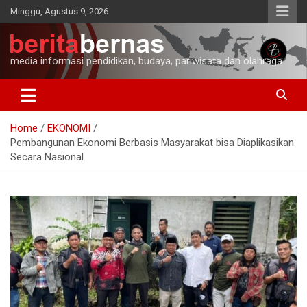
Skip
Minggu, Agustus 9, 2026
to
content
media informasi pendidikan, budaya, pariwisata dan olahraga
Home
EKONOMI
Pembangunan Ekonomi Berbasis Masyarakat bisa Diaplikasikan
Secara Nasional