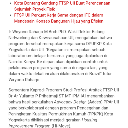
Kota Bontang Gandeng FTSP UII Buat Perencanaan
Sejumlah Proyek Fisik
FTSP UII Perkuat Kerja Sama dengan IFC dalam
Mendesain Konsep Bangunan Hijau yang Efisien
Ir Wiryono Raharjo M.Arch PhD, Wakil Rektor Bidang
Networking dan Kewirausahaan UII, mengatakan bahwa
program tersebut merupakan kerja sama DPUPKP Kota
Yogyakarta dan UII. “Kegiatan ini merupakan sebuah
laboratorium belajar bersama, yang juga dijalankan di
Nairobi, Kenya. Ke depan akan dijadikan contoh untuk
pelaksanaan program yang sama di negara lain, yang
dalam waktu dekat ini akan dilaksanakan di Brazil,” tutur
Wiryono Raharjo.
Sementara Kaprodi Program Studi Profesi Arsitek FTSP UII
Dr Ar Yulianto P Prihatmaji ST MT IPM IAI menambahkan
bahwa hasil perkuliahan
Advocacy Design
(Addes) PPAr UII
yang berkolaborasi dengan program Pencegahan dan
Peningkatan Kualitas Permukiman Kumuh (PPKPK) Kota
Yogyakarta dihilirisasi menjadi gerakan
Housing
Improvement Program
(Hi-Move).