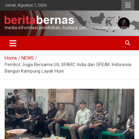
Skip
Jumat, Agustus 7, 2026
to
content
media informasi pendidikan, budaya, pariwisata dan olahraga
Home
NEWS
Pemkot Jogja Bersama UII, SPARC India dan SPEAK Indonesia
Bangun Kampung Layak Huni