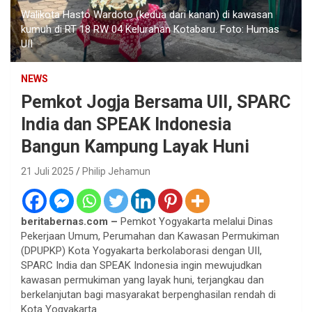
Walikota Hasto Wardoto (kedua dari kanan) di kawasan
kumuh di RT 18 RW 04 Kelurahan Kotabaru. Foto: Humas
UII
NEWS
Pemkot Jogja Bersama UII, SPARC
India dan SPEAK Indonesia
Bangun Kampung Layak Huni
21 Juli 2025
Philip Jehamun
beritabernas.com –
Pemkot Yogyakarta melalui Dinas
Pekerjaan Umum, Perumahan dan Kawasan Permukiman
(DPUPKP) Kota Yogyakarta berkolaborasi dengan UII,
SPARC India dan SPEAK Indonesia ingin mewujudkan
kawasan permukiman yang layak huni, terjangkau dan
berkelanjutan bagi masyarakat berpenghasilan rendah di
Kota Yogyakarta.