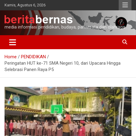
Skip
Kamis, Agustus 6, 2026
to
content
media informasi pendidikan, budaya, pariwisata dan olahraga
Home
PENDIDIKAN
Peringatan HUT ke-71 SMA Negeri 10, dari Upacara Hingga
Selebrasi Panen Raya P5