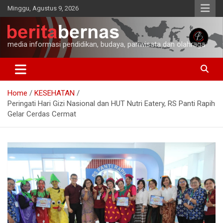
Skip
Minggu, Agustus 9, 2026
to
content
media informasi pendidikan, budaya, pariwisata dan olahraga
Home
KESEHATAN
Peringati Hari Gizi Nasional dan HUT Nutri Eatery, RS Panti Rapih
Gelar Cerdas Cermat