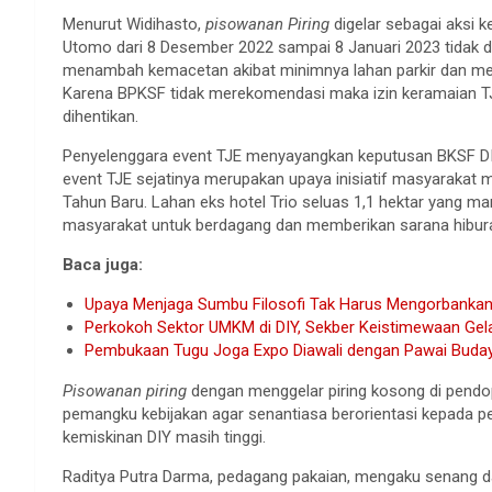
Menurut Widihasto,
pisowanan Piring
digelar sebagai aksi 
Utomo dari 8 Desember 2022 sampai 8 Januari 2023 tidak 
menambah kemacetan akibat minimnya lahan parkir dan me
Karena BPKSF tidak merekomendasi maka izin keramaian TJE
dihentikan.
Penyelenggara event TJE menyayangkan keputusan BKSF DIY
event TJE sejatinya merupakan upaya inisiatif masyarakat
Tahun Baru. Lahan eks hotel Trio seluas 1,1 hektar yang m
masyarakat untuk berdagang dan memberikan sarana hibur
Baca juga:
Upaya Menjaga Sumbu Filosofi Tak Harus Mengorbankan
Perkokoh Sektor UMKM di DIY, Sekber Keistimewaan Gel
Pembukaan Tugu Joga Expo Diawali dengan Pawai Buda
Pisowanan piring
dengan menggelar piring kosong di pend
pemangku kebijakan agar senantiasa berorientasi kepada p
kemiskinan DIY masih tinggi.
Raditya Putra Darma, pedagang pakaian, mengaku senang dap