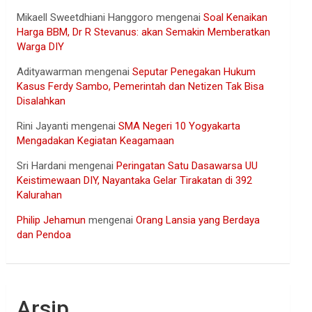
Mikaell Sweetdhiani Hanggoro
mengenai
Soal Kenaikan
Harga BBM, Dr R Stevanus: akan Semakin Memberatkan
Warga DIY
Adityawarman
mengenai
Seputar Penegakan Hukum
Kasus Ferdy Sambo, Pemerintah dan Netizen Tak Bisa
Disalahkan
Rini Jayanti
mengenai
SMA Negeri 10 Yogyakarta
Mengadakan Kegiatan Keagamaan
Sri Hardani
mengenai
Peringatan Satu Dasawarsa UU
Keistimewaan DIY, Nayantaka Gelar Tirakatan di 392
Kalurahan
Philip Jehamun
mengenai
Orang Lansia yang Berdaya
dan Pendoa
Arsip