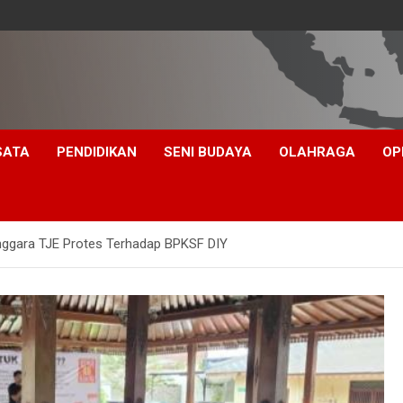
SATA
PENDIDIKAN
SENI BUDAYA
OLAHRAGA
OP
nggara TJE Protes Terhadap BPKSF DIY