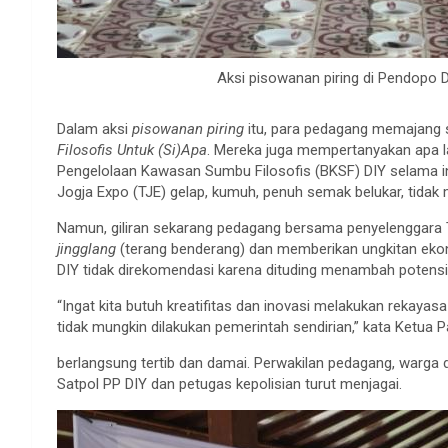
Aksi pisowanan piring di Pendopo 
Dalam aksi
pisowanan piring
itu, para pedagang memajang s
Filosofis Untuk (Si)Apa
. Mereka juga mempertanyakan apa la
Pengelolaan Kawasan Sumbu Filosofis (BKSF) DIY selama ini
Jogja Expo (TJE) gelap, kumuh, penuh semak belukar, tida
Namun, giliran sekarang pedagang bersama penyelenggar
jingglang
(terang benderang) dan memberikan ungkitan eko
DIY tidak direkomendasi karena dituding menambah potensi
“Ingat kita butuh kreatifitas dan inovasi melakukan rekaya
tidak mungkin dilakukan pemerintah sendirian,” kata Ketua 
berlangsung tertib dan damai. Perwakilan pedagang, warga
Satpol PP DIY dan petugas kepolisian turut menjagai.