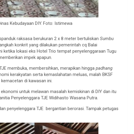
Dinas Kebudayaan DIY. Foto: Istimewa
panduk raksasa berukuran 2 x 8 meter bertuliskan
Sumbu
ngkah konkrit yang dilakukan pemerintah cq Balai
 ketika lokasi eks Hotel Trio tempat penyelenggaraan Tugu
k memberikan impek apapun.
a TJE membuka, membersihkan, merapikan hingga
padhang
nomi kerakyatan serta kemaslahatan meluas, malah BKSF
 kemacetan di kawasan ini.
sa ekonomi untuk melawan masalah kemiskinan di DIY dan itu
Panitia Penyelenggara TJE Widihasto Wasana Putra.
 dan penyelenggara TJE bergantian berorasi. Tampak petugas