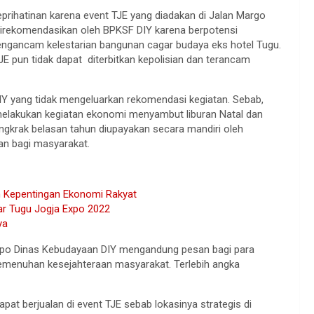
keprihatinan karena event TJE yang diadakan di Jalan Margo
direkomendasikan oleh BPKSF DIY karena berpotensi
ngancam kelestarian bangunan cagar budaya eks hotel Tugu.
 pun tidak dapat diterbitkan kepolisian dan terancam
 yang tidak mengeluarkan rekomendasi kegiatan. Sebab,
 melakukan kegiatan ekonomi menyambut liburan Natal dan
angkrak belasan tahun diupayakan secara mandiri oleh
an bagi masyarakat.
 Kepentingan Ekonomi Rakyat
ar Tugu Jogja Expo 2022
ya
opo Dinas Kebudayaan DIY mengandung pesan bagi para
emenuhan kesejahteraan masyarakat. Terlebih angka
at berjualan di event TJE sebab lokasinya strategis di