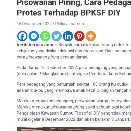
Pisowanan Piring, Cara Pedag
Protes Terhadap BPKSF DIY
16 Desember 2022
Philip Jehamun
beritabernas.com –
Banyak cara dilakukan orang untuk me
kebijakan yang dinilai tidak adil dan merugikan. Bagi peda
cara
pisowanan piring
dengan damai.
Pada Jumat 16 Desember 2022, para pedagang yang berjuala
(dulu Jalan P Mangkubumi) datang ke Pendopo Dinas Kebud
Para pedagang yang berjumlah sekitar 100 orang itu duduk l
adalah ibu-ibu yang membawa anak kecil. Di bagian tengah t
Mereka merupakan pedagang, perwakilan warga Jogoyudan 
Mereka mengikuti
pisowanan piring
yakni sebuah aksi kepri
Pengelolaan Kawasan Sumbu Filosofis) DIY yang tidak mer
mulai digelar 8 Desember 2022 dan akan berakhir 8 Januari 