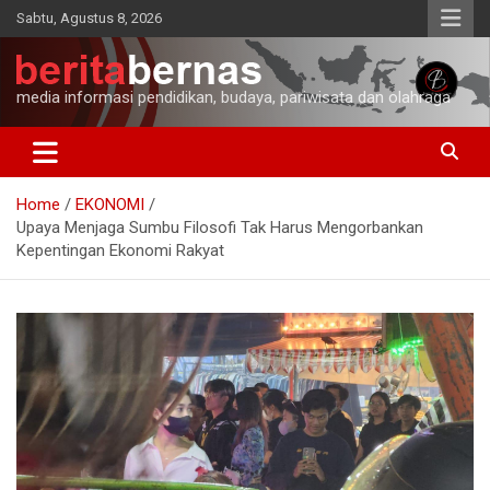
Skip
Sabtu, Agustus 8, 2026
to
content
media informasi pendidikan, budaya, pariwisata dan olahraga
Home
EKONOMI
Upaya Menjaga Sumbu Filosofi Tak Harus Mengorbankan
Kepentingan Ekonomi Rakyat