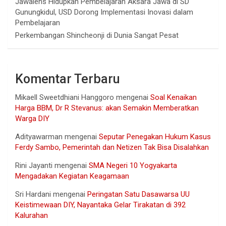
Jawalens Hidupkan Pembelajaran Aksara Jawa di SD
Gunungkidul, USD Dorong Implementasi Inovasi dalam
Pembelajaran
Perkembangan Shincheonji di Dunia Sangat Pesat
Komentar Terbaru
Mikaell Sweetdhiani Hanggoro
mengenai
Soal Kenaikan
Harga BBM, Dr R Stevanus: akan Semakin Memberatkan
Warga DIY
Adityawarman
mengenai
Seputar Penegakan Hukum Kasus
Ferdy Sambo, Pemerintah dan Netizen Tak Bisa Disalahkan
Rini Jayanti
mengenai
SMA Negeri 10 Yogyakarta
Mengadakan Kegiatan Keagamaan
Sri Hardani
mengenai
Peringatan Satu Dasawarsa UU
Keistimewaan DIY, Nayantaka Gelar Tirakatan di 392
Kalurahan