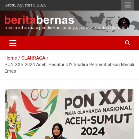
Skip
Sabtu, Agustus 8, 2026
to
content
media informasi pendidikan, budaya, pariwisata dan olahraga
Home
OLAHRAGA
PON XXI/ 2024 Aceh, Pecatur DIY Shafira Persembahkan Medali
Emas