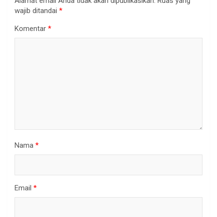
Alamat email Anda tidak akan dipublikasikan.
Ruas yang
wajib ditandai
*
Komentar
*
Nama
*
Email
*