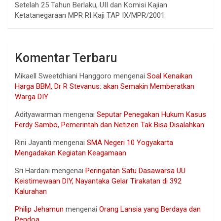
Setelah 25 Tahun Berlaku, UII dan Komisi Kajian
Ketatanegaraan MPR RI Kaji TAP IX/MPR/2001
Komentar Terbaru
Mikaell Sweetdhiani Hanggoro
mengenai
Soal Kenaikan
Harga BBM, Dr R Stevanus: akan Semakin Memberatkan
Warga DIY
Adityawarman
mengenai
Seputar Penegakan Hukum Kasus
Ferdy Sambo, Pemerintah dan Netizen Tak Bisa Disalahkan
Rini Jayanti
mengenai
SMA Negeri 10 Yogyakarta
Mengadakan Kegiatan Keagamaan
Sri Hardani
mengenai
Peringatan Satu Dasawarsa UU
Keistimewaan DIY, Nayantaka Gelar Tirakatan di 392
Kalurahan
Philip Jehamun
mengenai
Orang Lansia yang Berdaya dan
Pendoa