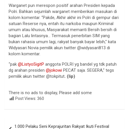
Warganet pun merespon positif arahan Presiden kepada
Polri. Bahkan sejumlah warganet memberikan masukan di
kolom komentar. “Pakde, Akhir akhir ini Polri di gempur dari
satuan Reserse nya, entah itu narkoba maupun Kriminal
umum atau khusus, Masyarakat memanti Bersih bersih di
bagian Lalu lintasnya… Termasuk penerbitan SIM yang
bukan rahasia umum lagi, rakyat banyak bayar lebih,” kata
Widyasari Novia pemilik akun twitter @widyasari813 di
kolom komentar.
“pak
@ListyoSigitP
anggota POLRI yg bandel yg tdk patuh
dg arahan presiden
@jokowi
PECAT saja. SEGERA,” tegs
pemilik akun twitter @tokpitut
. (lip)
There is no ads to display, Please add some
Post Views:
360
Navigasi
1.000 Pelaku Seni Keprajuritan Rakyat Ikuti Festival