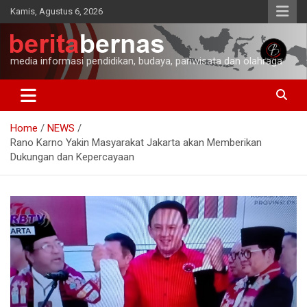
Skip
Kamis, Agustus 6, 2026
to
content
media informasi pendidikan, budaya, pariwisata dan olahraga
Home
NEWS
Rano Karno Yakin Masyarakat Jakarta akan Memberikan
Dukungan dan Kepercayaan