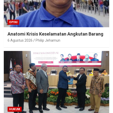
OPINI
Anatomi Krisis Keselamatan Angkutan Barang
6 Agustus 2026
Philip Jehamun
HUKUM