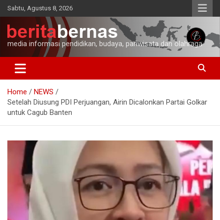
Skip
Sabtu, Agustus 8, 2026
to
content
media informasi pendidikan, budaya, pariwisata dan olahraga
Home
NEWS
Setelah Diusung PDI Perjuangan, Airin Dicalonkan Partai Golkar
untuk Cagub Banten