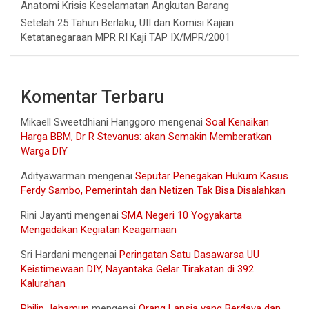
Anatomi Krisis Keselamatan Angkutan Barang
Setelah 25 Tahun Berlaku, UII dan Komisi Kajian
Ketatanegaraan MPR RI Kaji TAP IX/MPR/2001
Komentar Terbaru
Mikaell Sweetdhiani Hanggoro
mengenai
Soal Kenaikan
Harga BBM, Dr R Stevanus: akan Semakin Memberatkan
Warga DIY
Adityawarman
mengenai
Seputar Penegakan Hukum Kasus
Ferdy Sambo, Pemerintah dan Netizen Tak Bisa Disalahkan
Rini Jayanti
mengenai
SMA Negeri 10 Yogyakarta
Mengadakan Kegiatan Keagamaan
Sri Hardani
mengenai
Peringatan Satu Dasawarsa UU
Keistimewaan DIY, Nayantaka Gelar Tirakatan di 392
Kalurahan
Philip Jehamun
mengenai
Orang Lansia yang Berdaya dan