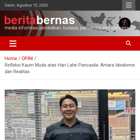
Skip
Senin, Agustus 10, 2026
to
content
media informasi pendidikan, budaya, pariwisata dan olahraga
Home
OPINI
Refleksi Kaum Muda atas Hari Lahir Pancasila: Antara Idealisme
dan Realitas