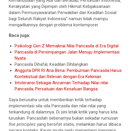
Kemanusiaan yang Adil dan Beradab, Persatuan Indonesia,
Kerakyatan yang Dipimpin oleh Hikmat Kebijaksanaan
dalam Permusyawaratan Perwakilan dan Keadilan Sosial
bagi Seluruh Rakyat Indonesia” namun tidak mampu
mengaitkannya dengan problema kontemporer.
Baca juga:
Psikologi Gen Z Memaknai Nilai Pancasila di Era Digital
Pancasila di Persimpangan Jalan Menuju Implementasi
Nyata
Pancasila Dihafal, Keadilan Dihilangkan
Anggota DPR RI Aria Bima: Pembumian Pancasila Harus
Kontekstual dan Relevan dengan Era Kekinian
Intoleransi Sebagai Ancaman Terhadap Nilai-nilai
Pancasila, Persatuan dan Kesatuan Bangsa
Saya berusaha untuk memberikan kritik terhadap
implementasi sila-sila Pancasila dan nilai-nilai yang
terkandung di dalamnya. Di sini letak kritik yang harus kita
luruskan. Pancasilah sebenarnya bukan sekadar rumusan
five principles
yang bersifat statis, melainkan harus dibaca
secara konteks. Kaum muda perlu menantang mengapa