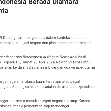
Indonesia Berada Diantara
nta
 PhD mengatakan, organisasi dalam konteks kebebasan
kstrapolasi menjadi negara dan pihak manajemen menjadi
pendapat dan Berekspresi di Negara Demokrasi
hasil
rpadu UII, Jumat 26 April 2024, Rektor UII Prof Fathul
petakan ke dalam diagram salib dengan dua variabel utama
arga negara, terutama kaum terpelajar atau pegiat
negara. Sedangkan efek tuli adalah derajat ketidakpedulian
a negara tersebut masuk kategori negara tertutup. Karena
tisipas, meski pemerintah siap mendengar.