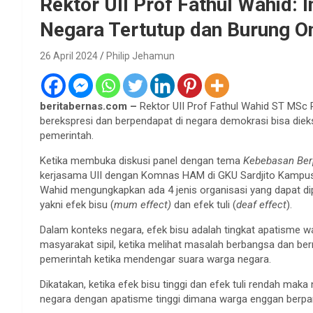
Rektor UII Prof Fathul Wahid: 
Negara Tertutup dan Burung O
26 April 2024
Philip Jehamun
beritabernas.com –
Rektor UII Prof Fathul Wahid ST MSc
berekspresi dan berpendapat di negara demokrasi bisa die
pemerintah.
Ketika membuka diskusi panel dengan tema
Kebebasan Ber
kerjasama UII dengan Komnas HAM di GKU Sardjito Kampus Te
Wahid mengungkapkan ada 4 jenis organisasi yang dapat di
yakni efek bisu (
mum effect)
dan efek tuli (
deaf effect
).
Dalam konteks negara, efek bisu adalah tingkat apatisme w
masyarakat sipil, ketika melihat masalah berbangsa dan ber
pemerintah ketika mendengar suara warga negara.
Dikatakan, ketika efek bisu tinggi dan efek tuli rendah mak
negara dengan apatisme tinggi dimana warga enggan berpar