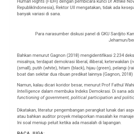
Human Rights (FIDH) dengan pembicara kunci Dr Atnike Nov
RepublikIndonesia), Rektor UII mengatakan, tidak ada kese
banyak variasi di sana.
Para narasumber diskusi panel di GKU Sardjito Kam
Jehamun/ber
Bahkan menurut Gagnon (2018) mengidentifikasi 2.234 deksri
misalnya, terdapat demokrasi liberal, illiberal, keterwakilan (
(small), putih (white), hitam (black), hijau (green), pelangi 
boat dan sekitar dua ribuan predikat lainnya (Gagnon, 2018)
Namun, kalau dicari koridor besar, menurut Prof Fathul Wahi
Intelligence
dalam membuka Indeks Demokrasi. Di sana ad
functioning of government, political participation and politic
Dikatakan, literatur pengembangan perangkat lunak dari asp
atau bahkan auditor proyek melaporkan masalah ke manaje
Ini soal meniup peluit ketika ada masalah di lapangan.
BACA JUGA: