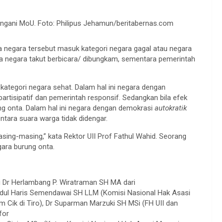
gani MoU. Foto: Philipus Jehamun/beritabernas.com
aka negara tersebut masuk kategori negara gagal atau negara
 negara takut berbicara/ dibungkam, sementara pemerintah
 kategori negara sehat. Dalam hal ini negara dengan
artisipatif dan pemerintah responsif. Sedangkan bila efek
ung onta. Dalam hal ini negara dengan demokrasi
autokratik
tara suara warga tidak didengar.
asing-masing,” kata Rektor UII Prof Fathul Wahid. Seorang
gara burung onta.
i Dr Herlambang P. Wiratraman SH MA dari
bdul Haris Semendawai SH LLM (Komisi Nasional Hak Asasi
um Cik di Tiro), Dr Suparman Marzuki SH MSi (FH UII dan
for