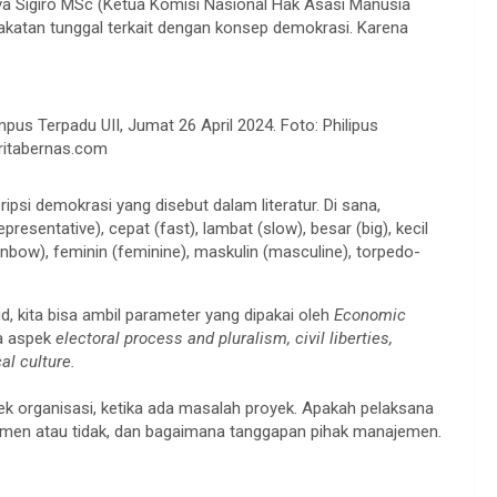
a Sigiro MSc (Ketua Komisi Nasional Hak Asasi Manusia
pakatan tunggal terkait dengan konsep demokrasi. Karena
pus Terpadu UII, Jumat 26 April 2024. Foto: Philipus
itabernas.com
psi demokrasi yang disebut dalam literatur. Di sana,
representative), cepat (fast), lambat (slow), besar (big), kecil
(rainbow), feminin (feminine), maskulin (masculine), torpedo-
d, kita bisa ambil parameter yang dipakai oleh
Economic
a aspek
electoral process and pluralism, civil liberties,
al culture.
ek organisasi, ketika ada masalah proyek. Apakah pelaksana
men atau tidak, dan bagaimana tanggapan pihak manajemen.