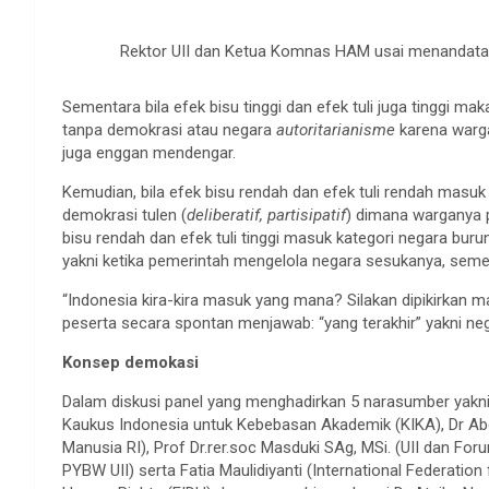
Rektor UII dan Ketua Komnas HAM usai menandatan
Sementara bila efek bisu tinggi dan efek tuli juga tinggi m
tanpa demokrasi atau negara
autoritarianisme
karena warga
juga enggan mendengar.
Kemudian, bila efek bisu rendah dan efek tuli rendah masuk
demokrasi tulen (
deliberatif, partisipatif
) dimana warganya p
bisu rendah dan efek tuli tinggi masuk kategori negara bur
yakni ketika pemerintah mengelola negara sesukanya, semen
“Indonesia kira-kira masuk yang mana? Silakan dipikirkan m
peserta secara spontan menjawab: “yang terakhir” yakni ne
Konsep demokasi
Dalam diskusi panel yang menghadirkan 5 narasumber yakn
Kaukus Indonesia untuk Kebebasan Akademik (KIKA), Dr A
Manusia RI), Prof Dr.rer.soc Masduki SAg, MSi. (UII dan For
PYBW UII) serta Fatia Maulidiyanti (International Federation 