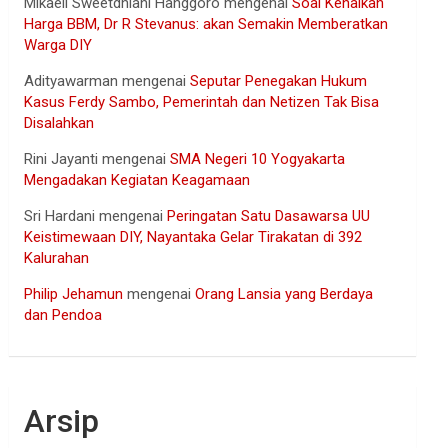
Mikaell Sweetdhiani Hanggoro
mengenai
Soal Kenaikan
Harga BBM, Dr R Stevanus: akan Semakin Memberatkan
Warga DIY
Adityawarman
mengenai
Seputar Penegakan Hukum
Kasus Ferdy Sambo, Pemerintah dan Netizen Tak Bisa
Disalahkan
Rini Jayanti
mengenai
SMA Negeri 10 Yogyakarta
Mengadakan Kegiatan Keagamaan
Sri Hardani
mengenai
Peringatan Satu Dasawarsa UU
Keistimewaan DIY, Nayantaka Gelar Tirakatan di 392
Kalurahan
Philip Jehamun
mengenai
Orang Lansia yang Berdaya
dan Pendoa
Arsip