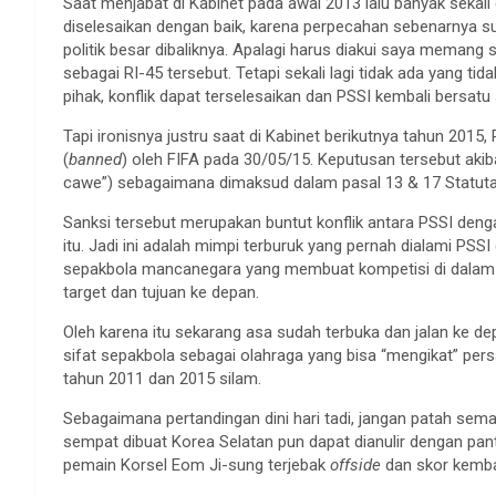
Saat menjabat di Kabinet pada awal 2013 lalu banyak sekali 
diselesaikan dengan baik, karena perpecahan sebenarnya s
politik besar dibaliknya. Apalagi harus diakui saya mem
sebagai RI-45 tersebut. Tetapi sekali lagi tidak ada yang 
pihak, konflik dapat terselesaikan dan PSSI kembali bersat
Tapi ironisnya justru saat di Kabinet berikutnya tahun 201
(
banned
) oleh FIFA pada 30/05/15. Keputusan tersebut aki
cawe”) sebagaimana dimaksud dalam pasal 13 & 17 Statuta
Sanksi tersebut merupakan buntut konflik antara PSSI den
itu. Jadi ini adalah mimpi terburuk yang pernah dialami PSSI
sepakbola mancanegara yang membuat kompetisi di dalam n
target dan tujuan ke depan.
Oleh karena itu sekarang asa sudah terbuka dan jalan ke de
sifat sepakbola sebagai olahraga yang bisa “mengikat” pe
tahun 2011 dan 2015 silam.
Sebagaimana pertandingan dini hari tadi, jangan patah se
sempat dibuat Korea Selatan pun dapat dianulir dengan pa
pemain Korsel Eom Ji-sung terjebak
offside
dan skor kembal