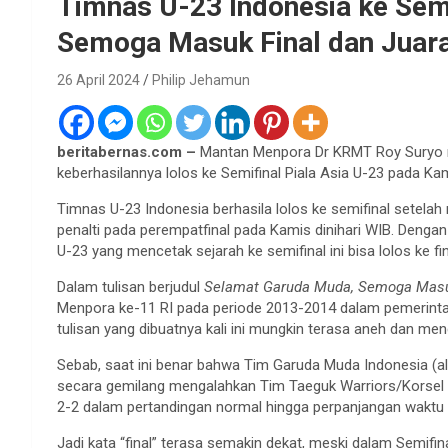
Timnas U-23 Indonesia ke Semi
Semoga Masuk Final dan Juar
26 April 2024
Philip Jehamun
beritabernas.com –
Mantan Menpora Dr KRMT Roy Suryo 
keberhasilannya lolos ke Semifinal Piala Asia U-23 pada Kam
Timnas U-23 Indonesia berhasila lolos ke semifinal setela
penalti pada perempatfinal pada Kamis dinihari WIB. Deng
U-23 yang mencetak sejarah ke semifinal ini bisa lolos ke fi
Dalam tulisan berjudul
Selamat Garuda Muda, Semoga Masuk
Menpora ke-11 RI pada periode 2013-2014 dalam pemerint
tulisan yang dibuatnya kali ini mungkin terasa aneh dan meng
Sebab, saat ini benar bahwa Tim Garuda Muda Indonesia (al
secara gemilang mengalahkan Tim Taeguk Warriors/Korsel d
2-2 dalam pertandingan normal hingga perpanjangan waktu 
Jadi kata “final” terasa semakin dekat, meski dalam Semif