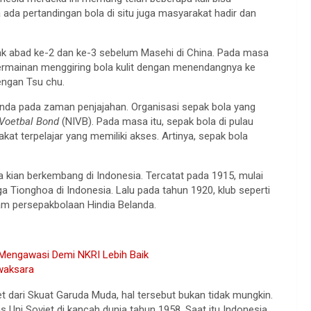
ada pertandingan bola di situ juga masyarakat hadir dan
jak abad ke-2 dan ke-3 sebelum Masehi di China. Pada masa
ermainan menggiring bola kulit dengan menendangnya ke
dengan Tsu chu.
anda pada zaman penjajahan. Organisasi sepak bola yang
 Voetbal Bond
(NIVB). Pada masa itu, sepak bola di pulau
t terpelajar yang memiliki akses. Artinya, sepak bola
ga kian berkembang di Indonesia. Tercatat pada 1915, mulai
 Tionghoa di Indonesia. Lalu pada tahun 1920, klub seperti
am persepakbolaan Hindia Belanda.
 Mengawasi Demi NKRI Lebih Baik
awaksara
t dari Skuat Garuda Muda, hal tersebut bukan tidak mungkin.
ni Soviet di kancah dunia tahun 1958. Saat itu Indonesia