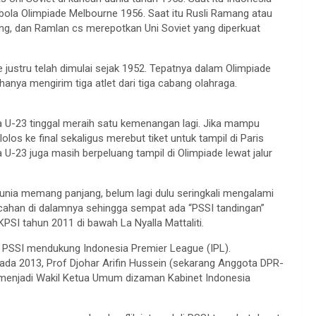
bola Olimpiade Melbourne 1956. Saat itu Rusli Ramang atau
ng, dan Ramlan cs merepotkan Uni Soviet yang diperkuat
e justru telah dimulai sejak 1952. Tepatnya dalam Olimpiade
a hanya mengirim tiga atlet dari tiga cabang olahraga.
 U-23 tinggal meraih satu kemenangan lagi. Jika mampu
los ke final sekaligus merebut tiket untuk tampil di Paris
 U-23 juga masih berpeluang tampil di Olimpiade lewat jalur
dunia memang panjang, belum lagi dulu seringkali mengalami
pecahan di dalamnya sehingga sempat ada “PSSI tandingan”
SI tahun 2011 di bawah La Nyalla Mattaliti.
n PSSI mendukung Indonesia Premier League (IPL).
ada 2013, Prof Djohar Arifin Hussein (sekarang Anggota DPR-
 menjadi Wakil Ketua Umum dizaman Kabinet Indonesia