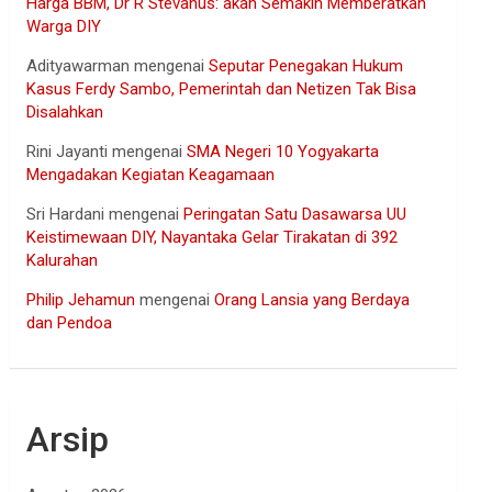
Harga BBM, Dr R Stevanus: akan Semakin Memberatkan
Warga DIY
Adityawarman
mengenai
Seputar Penegakan Hukum
Kasus Ferdy Sambo, Pemerintah dan Netizen Tak Bisa
Disalahkan
Rini Jayanti
mengenai
SMA Negeri 10 Yogyakarta
Mengadakan Kegiatan Keagamaan
Sri Hardani
mengenai
Peringatan Satu Dasawarsa UU
Keistimewaan DIY, Nayantaka Gelar Tirakatan di 392
Kalurahan
Philip Jehamun
mengenai
Orang Lansia yang Berdaya
dan Pendoa
Arsip