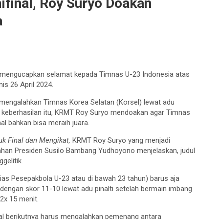
final, Roy Suryo Doakan
a
mengucapkan selamat kepada Timnas U-23 Indonesia atas
is 26 April 2024.
h mengalahkan Timnas Korea Selatan (Korsel) lewat adu
an keberhasilan itu, KRMT Roy Suryo mendoakan agar Timnas
nal bahkan bisa meraih juara.
 Final dan Mengikat,
KRMT Roy Suryo yang menjadi
ahan Presiden Susilo Bambang Yudhoyono menjelaskan, judul
gelitik.
ias Pesepakbola U-23 atau di bawah 23 tahun) barus aja
engan skor 11-10 lewat adu pinalti setelah bermain imbang
2x 15 menit.
inal berikutnya harus mengalahkan pemenang antara