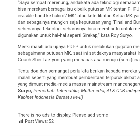
“Saya sempat merenung, andaikata ada teknologi semacam V
bisa merekam berbagai isu dibalik putusan MK tentan PHPU 
invisible hand ke hakim2 MK” atau keterlibatan Ketua MK y
dan sebagainya mungkin saja keputusan yang “Final and Bund
sebenarnya teknologi seharusnya bisa membantu untuk me
digunakan untuk hal-hal seperti Sirekap,” kata Roy Suryo.
Meski masih ada upaya PDI-P untuk melakukan gugatan mel
sebagaimana putusan MK, saat ini setidaknya masyarakat In
Coach Shin Tae-yong yang menapak asa menuju (semi)final
Tentu doa dan semangat perlu kita berikan kepada mereka 
malah seperti yang membuat pemberitaan terpuruk akibat 
yang dimuat media-media massa mainstream mancanegara d
Suryo,
Pemerhati Telematika, Multimedia, AI & OCB indepe
Kabinet Indonesia Bersatu ke-II)
There is no ads to display, Please add some
Post Views:
521