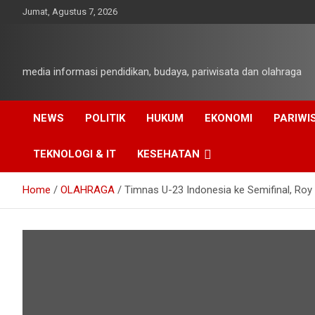
Skip
Jumat, Agustus 7, 2026
to
content
media informasi pendidikan, budaya, pariwisata dan olahraga
NEWS
POLITIK
HUKUM
EKONOMI
PARIWI
TEKNOLOGI & IT
KESEHATAN
Home
OLAHRAGA
Timnas U-23 Indonesia ke Semifinal, Ro