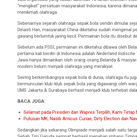
“mengikat” persatuan masyarakat Indonesia, karena dimana 
menikmati olahraga.
Sebenarnya sejarah olahraga sepak bola sendiri dimulai se
Dinasti Han, masyarakat China diketahui sudah mengenal p
gawang berbentuk jaring kecil. Permainan bola itu disebut 
Sebelum ada PSSI, permainan ini diketahui dibawa oleh Bel
pertama kali berdiri di Indonesia adalah
Nederland Indische
Jawa hanya dimainkan oleh orang-orang Belanda & masyaraka
modern belum menjadi olahraga yang merakyat.
Seiring berkembangnya sepak bola di dunia, olahraga itu ju
bermunculan klub-klub sepak bola yang digawangi oleh warga
UMS Jakarta & Surabaya berhasil menjadi klub terhebat dal
BACA JUGA:
Selamat pada Presiden dan Wapres Terpilih, Kami Tetap
Putusan MK, Nasib Amicus Curiae, Dirty Election dan N
Sedangkan jika sekarang Olimpiade menjadi salah satu targe
Sebab Tim Garuda sempat berhasil menahan imbang Timnas U