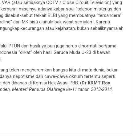
AR (atau setidaknya CCTV / Close Circuit Television) yang
kemarin, misalnya adanya kabar soal “telepon misterius dari
ang disebut-sebut terkait BLBI yang membuatnya “tersandera”
ling” dari MK bisa dianulir bak wasit semalam. Karena
ngungkap kecurangan atau kejahatan, bukan sebaliknyamalah
alui PTUN dan hasilnya pun juga harus dihormati bersama
donesia “diikat” oleh hasil Garuda Muda U-23 di bawah
.
yang telah mengharumkan bangsa kita di mata dunia, bukan
adanya nepotisme dan cawe-cawe oknum tertentu seperti
an dibahas di Komisi Hak Asasi PBB. (
Dr KRMT Roy
nden, Menteri Pemuda Olahraga ke-11 tahun 2013-2014,