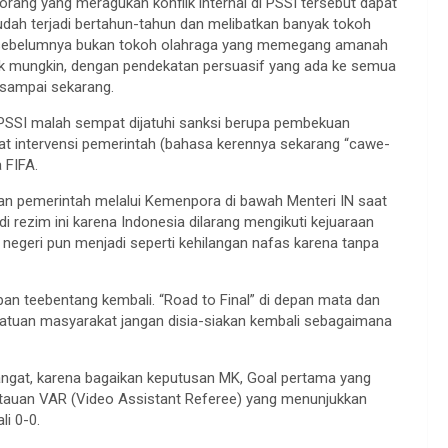
orang yang meragukan konflik internal di PSSI tersebut dapat
udah terjadi bertahun-tahun dan melibatkan banyak tokoh
ang sebelumnya bukan tokoh olahraga yang memegang amanah
tidak mungkin, dengan pendekatan persuasif yang ada ke semua
u sampai sekarang.
5, PSSI malah sempat dijatuhi sanksi berupa pembekuan
bat intervensi pemerintah (bahasa kerennya sekarang “cawe-
 FIFA.
gan pemerintah melalui Kemenpora di bawah Menteri IN saat
 di rezim ini karena Indonesia dilarang mengikuti kejuaraan
egeri pun menjadi seperti kehilangan nafas karena tanpa
pan teebentang kembali. “Road to Final” di depan mata dan
rsatuan masyarakat jangan disia-siakan kembali sebagaimana
mangat, karena bagaikan keputusan MK, Goal pertama yang
ntauan VAR (Video Assistant Referee) yang menunjukkan
i 0-0.