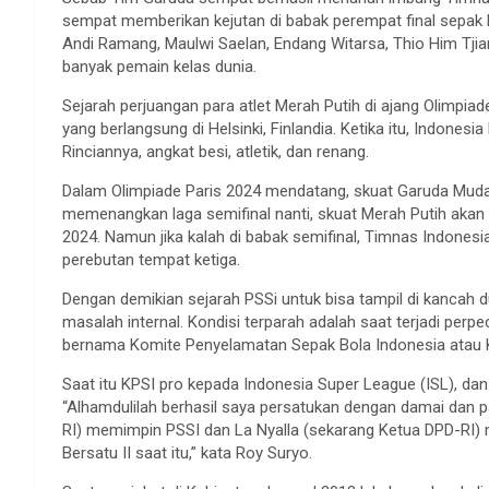
sempat memberikan kejutan di babak perempat final sepak 
Andi Ramang, Maulwi Saelan, Endang Witarsa, Thio Him Tjia
banyak pemain kelas dunia.
Sejarah perjuangan para atlet Merah Putih di ajang Olimpiad
yang berlangsung di Helsinki, Finlandia. Ketika itu, Indonesi
Rinciannya, angkat besi, atletik, dan renang.
Dalam Olimpiade Paris 2024 mendatang, skuat Garuda Muda
memenangkan laga semifinal nanti, skuat Merah Putih akan lo
2024. Namun jika kalah di babak semifinal, Timnas Indonesia
perebutan tempat ketiga.
Dengan demikian sejarah PSSi untuk bisa tampil di kancah 
masalah internal. Kondisi terparah adalah saat terjadi per
bernama Komite Penyelamatan Sepak Bola Indonesia atau KP
Saat itu KPSI pro kepada Indonesia Super League (ISL), da
“Alhamdulilah berhasil saya persatukan dengan damai dan p
RI) memimpin PSSI dan La Nyalla (sekarang Ketua DPD-RI)
Bersatu II saat itu,” kata Roy Suryo.