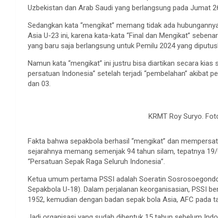
Uzbekistan dan Arab Saudi yang berlangsung pada Jumat 26
Sedangkan kata “mengikat” memang tidak ada hubungannya
Asia U-23 ini, karena kata-kata “Final dan Mengikat” seben
yang baru saja berlangsung untuk Pemilu 2024 yang diputus
Namun kata “mengikat” ini justru bisa diartikan secara kias
persatuan Indonesia” setelah terjadi “pembelahan” akibat
dan 03.
KRMT Roy Suryo. Foto
Fakta bahwa sepakbola berhasil “mengikat” dan mempersatuk
sejarahnya memang semenjak 94 tahun silam, tepatnya 19/
“Persatuan Sepak Raga Seluruh Indonesia”.
Ketua umum pertama PSSI adalah Soeratin Sosrosoegondo
Sepakbola U-18). Dalam perjalanan keorganisasian, PSSI b
1952, kemudian dengan badan sepak bola Asia, AFC pada t
Jadi organisasi yang sudah dibentuk 15 tahun sebelum Indo