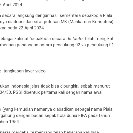
 April 2024.
 secara langsung denganhasil sementara sepakbola Piala
arnya diadopsi dari sifat putusan MK (Mahkamah Konstitusi)
kan pada 22 April 2024.
 sebagai kalimat “sepakbola secara
de facto
telah mengikat
 perbedaan pandangan antara pendukung 02 vs pendukung 01
: tangkapan layar video
an Indonesia jelas tidak bisa dipungkiri, sebab menurut
04/30, PSSI dibentuk pertama kali dengan nama awal
 (yang kemudian namanya diabadikan sebagai nama Piala
ergabung dengan badan sepak bola dunia FIFA pada tahun
ahun 1954.
nesia merdeka ini memang telah beberapa kali bisa