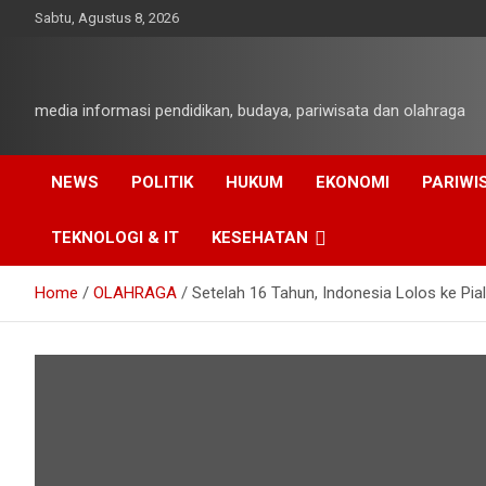
Skip
Sabtu, Agustus 8, 2026
to
content
media informasi pendidikan, budaya, pariwisata dan olahraga
NEWS
POLITIK
HUKUM
EKONOMI
PARIWI
TEKNOLOGI & IT
KESEHATAN
Home
OLAHRAGA
Setelah 16 Tahun, Indonesia Lolos ke Pia