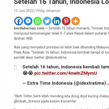
Setelah 16 Tahun, Indonesia Lo
15 Juni 2022
Philip Jehamun
beritabernas.com –
Setelah 16 tahun menanti, Timnas Indon
menyusul kemenangan telak 0-7 atas Nepal dalam putaran t
dinihari WIB.
Ada yang menyebut prestasi ini lebih baik dibanding Malaysi
Piala Asia. “Setelah 16 tahun, Indonesia kembali tampil di t
pemilik akun twitter @idextratime
Setelah 16 tahun, Indonesia kembali tamp
😭😭
pic.twitter.com/4nwInZMymU
— Extra Time Indonesia (@idextratime)
“Weh 16thn..berti lebih mending kita dong drpd kucing mala
@mbah_brewox pada kolom komentar.