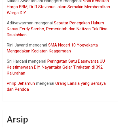
Mikaell Sweetdhiani Hanggoro
mengenai
Soal Kenaikan
Harga BBM, Dr R Stevanus: akan Semakin Memberatkan
Warga DIY
Adityawarman
mengenai
Seputar Penegakan Hukum
Kasus Ferdy Sambo, Pemerintah dan Netizen Tak Bisa
Disalahkan
Rini Jayanti
mengenai
SMA Negeri 10 Yogyakarta
Mengadakan Kegiatan Keagamaan
Sri Hardani
mengenai
Peringatan Satu Dasawarsa UU
Keistimewaan DIY, Nayantaka Gelar Tirakatan di 392
Kalurahan
Philip Jehamun
mengenai
Orang Lansia yang Berdaya
dan Pendoa
Arsip