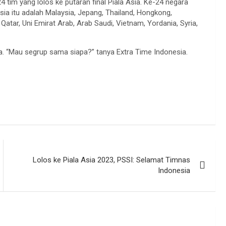
4 tim yang lolos ke putaran final Piala Asia. Ke-24 negara
ia itu adalah Malaysia, Jepang, Thailand, Hongkong,
, Qatar, Uni Emirat Arab, Arab Saudi, Vietnam, Yordania, Syria,
a. “Mau segrup sama siapa?” tanya Extra Time Indonesia.
Lolos ke Piala Asia 2023, PSSI: Selamat Timnas
Indonesia