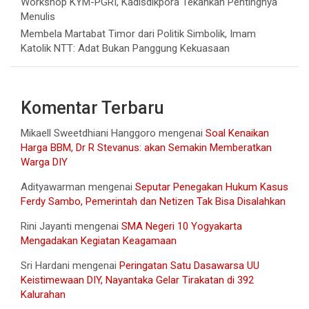
Workshop KYM-PGRI, Kadisdikpora Tekankan Pentingnya
Menulis
Membela Martabat Timor dari Politik Simbolik, Imam
Katolik NTT: Adat Bukan Panggung Kekuasaan
Komentar Terbaru
Mikaell Sweetdhiani Hanggoro
mengenai
Soal Kenaikan
Harga BBM, Dr R Stevanus: akan Semakin Memberatkan
Warga DIY
Adityawarman
mengenai
Seputar Penegakan Hukum Kasus
Ferdy Sambo, Pemerintah dan Netizen Tak Bisa Disalahkan
Rini Jayanti
mengenai
SMA Negeri 10 Yogyakarta
Mengadakan Kegiatan Keagamaan
Sri Hardani
mengenai
Peringatan Satu Dasawarsa UU
Keistimewaan DIY, Nayantaka Gelar Tirakatan di 392
Kalurahan