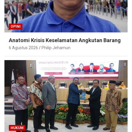
OPINI
Anatomi Krisis Keselamatan Angkutan Barang
6 Agustus 2026
Philip Jehamun
HUKUM