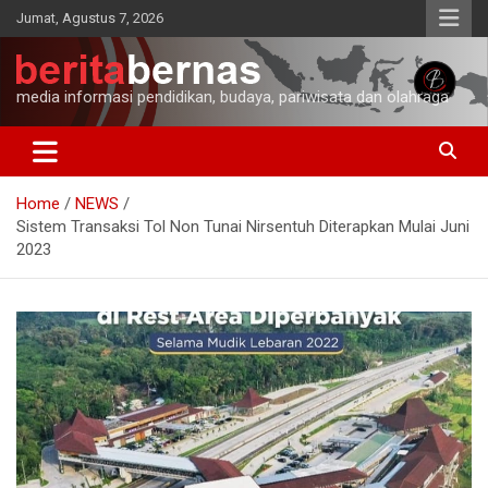
Skip
Jumat, Agustus 7, 2026
to
content
media informasi pendidikan, budaya, pariwisata dan olahraga
Home
NEWS
Sistem Transaksi Tol Non Tunai Nirsentuh Diterapkan Mulai Juni
2023