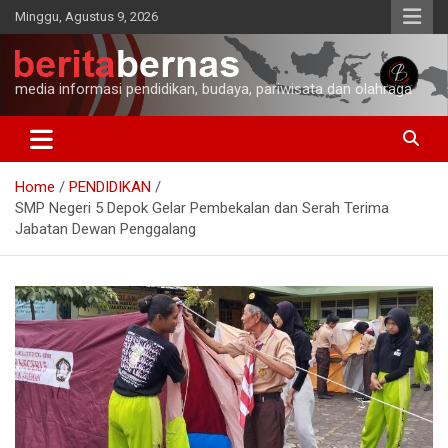
Skip
Minggu, Agustus 9, 2026
to
content
media informasi pendidikan, budaya, pariwisata dan olahraga
Home
PENDIDIKAN
SMP Negeri 5 Depok Gelar Pembekalan dan Serah Terima
Jabatan Dewan Penggalang