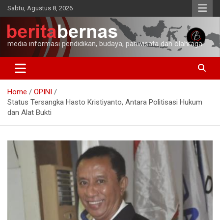
Skip
Sabtu, Agustus 8, 2026
to
content
media informasi pendidikan, budaya, pariwisata dan olahraga
Home
OPINI
Status Tersangka Hasto Kristiyanto, Antara Politisasi Hukum
dan Alat Bukti