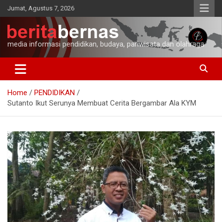
Skip
Jumat, Agustus 7, 2026
to
content
media informasi pendidikan, budaya, pariwisata dan olahraga
Home
PENDIDIKAN
Sutanto Ikut Serunya Membuat Cerita Bergambar Ala KYM