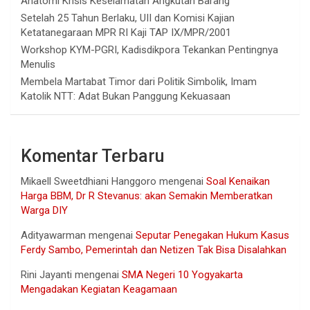
Anatomi Krisis Keselamatan Angkutan Barang
Setelah 25 Tahun Berlaku, UII dan Komisi Kajian
Ketatanegaraan MPR RI Kaji TAP IX/MPR/2001
Workshop KYM-PGRI, Kadisdikpora Tekankan Pentingnya
Menulis
Membela Martabat Timor dari Politik Simbolik, Imam
Katolik NTT: Adat Bukan Panggung Kekuasaan
Komentar Terbaru
Mikaell Sweetdhiani Hanggoro
mengenai
Soal Kenaikan
Harga BBM, Dr R Stevanus: akan Semakin Memberatkan
Warga DIY
Adityawarman
mengenai
Seputar Penegakan Hukum Kasus
Ferdy Sambo, Pemerintah dan Netizen Tak Bisa Disalahkan
Rini Jayanti
mengenai
SMA Negeri 10 Yogyakarta
Mengadakan Kegiatan Keagamaan