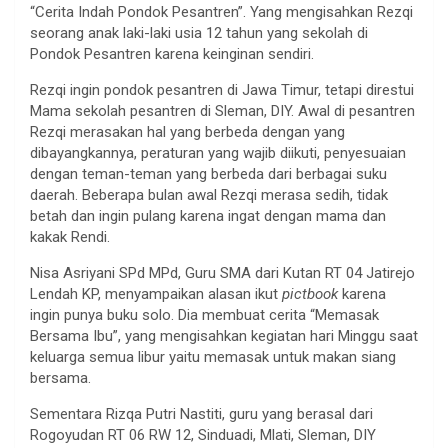
“Cerita Indah Pondok Pesantren”. Yang mengisahkan Rezqi
seorang anak laki-laki usia 12 tahun yang sekolah di
Pondok Pesantren karena keinginan sendiri.
Rezqi ingin pondok pesantren di Jawa Timur, tetapi direstui
Mama sekolah pesantren di Sleman, DIY. Awal di pesantren
Rezqi merasakan hal yang berbeda dengan yang
dibayangkannya, peraturan yang wajib diikuti, penyesuaian
dengan teman-teman yang berbeda dari berbagai suku
daerah. Beberapa bulan awal Rezqi merasa sedih, tidak
betah dan ingin pulang karena ingat dengan mama dan
kakak Rendi.
Nisa Asriyani SPd MPd, Guru SMA dari Kutan RT 04 Jatirejo
Lendah KP, menyampaikan alasan ikut
pictbook
karena
ingin punya buku solo. Dia membuat cerita “Memasak
Bersama Ibu”, yang mengisahkan kegiatan hari Minggu saat
keluarga semua libur yaitu memasak untuk makan siang
bersama.
Sementara Rizqa Putri Nastiti, guru yang berasal dari
Rogoyudan RT 06 RW 12, Sinduadi, Mlati, Sleman, DIY