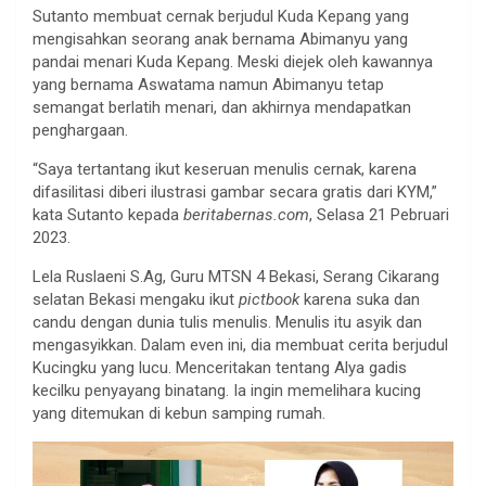
Sutanto membuat cernak berjudul Kuda Kepang yang
mengisahkan seorang anak bernama Abimanyu yang
pandai menari Kuda Kepang. Meski diejek oleh kawannya
yang bernama Aswatama namun Abimanyu tetap
semangat berlatih menari, dan akhirnya mendapatkan
penghargaan.
“Saya tertantang ikut keseruan menulis cernak, karena
difasilitasi diberi ilustrasi gambar secara gratis dari KYM,”
kata Sutanto kepada
beritabernas.com
, Selasa 21 Pebruari
2023.
Lela Ruslaeni S.Ag, Guru MTSN 4 Bekasi, Serang Cikarang
selatan Bekasi mengaku ikut
pictbook
karena suka dan
candu dengan dunia tulis menulis. Menulis itu asyik dan
mengasyikkan. Dalam even ini, dia membuat cerita berjudul
Kucingku yang lucu. Menceritakan tentang Alya gadis
kecilku penyayang binatang. Ia ingin memelihara kucing
yang ditemukan di kebun samping rumah.