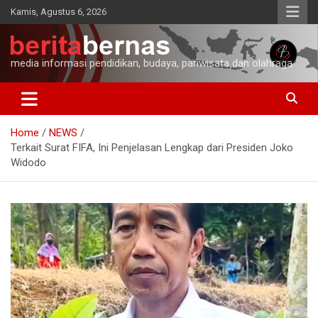
Skip
Kamis, Agustus 6, 2026
to
content
media informasi pendidikan, budaya, pariwisata dan olahraga
Home
NEWS
Terkait Surat FIFA, Ini Penjelasan Lengkap dari Presiden Joko
Widodo