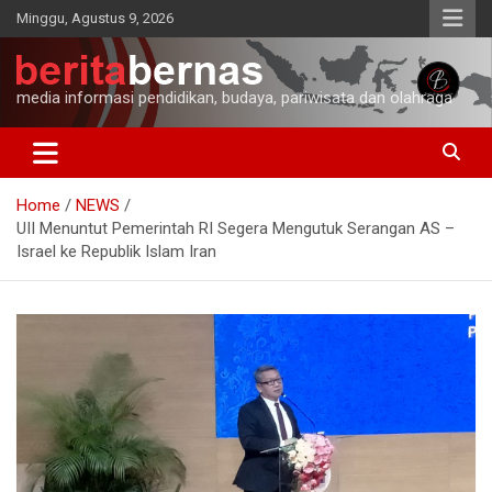
Skip
Minggu, Agustus 9, 2026
to
content
media informasi pendidikan, budaya, pariwisata dan olahraga
Home
NEWS
UII Menuntut Pemerintah RI Segera Mengutuk Serangan AS –
Israel ke Republik Islam Iran