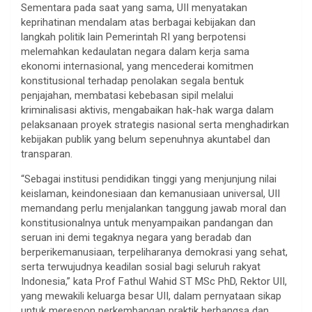
Sementara pada saat yang sama, UII menyatakan
keprihatinan mendalam atas berbagai kebijakan dan
langkah politik lain Pemerintah RI yang berpotensi
melemahkan kedaulatan negara dalam kerja sama
ekonomi internasional, yang mencederai komitmen
konstitusional terhadap penolakan segala bentuk
penjajahan, membatasi kebebasan sipil melalui
kriminalisasi aktivis, mengabaikan hak-hak warga dalam
pelaksanaan proyek strategis nasional serta menghadirkan
kebijakan publik yang belum sepenuhnya akuntabel dan
transparan.
“Sebagai institusi pendidikan tinggi yang menjunjung nilai
keislaman, keindonesiaan dan kemanusiaan universal, UII
memandang perlu menjalankan tanggung jawab moral dan
konstitusionalnya untuk menyampaikan pandangan dan
seruan ini demi tegaknya negara yang beradab dan
berperikemanusiaan, terpeliharanya demokrasi yang sehat,
serta terwujudnya keadilan sosial bagi seluruh rakyat
Indonesia,” kata Prof Fathul Wahid ST MSc PhD, Rektor UII,
yang mewakili keluarga besar UII, dalam pernyataan sikap
untuk merespon perkembangan praktik berbangsa dan