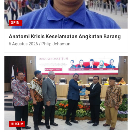
OPINI
Anatomi Krisis Keselamatan Angkutan Barang
6 Agustus 2026
Philip Jehamun
HUKUM