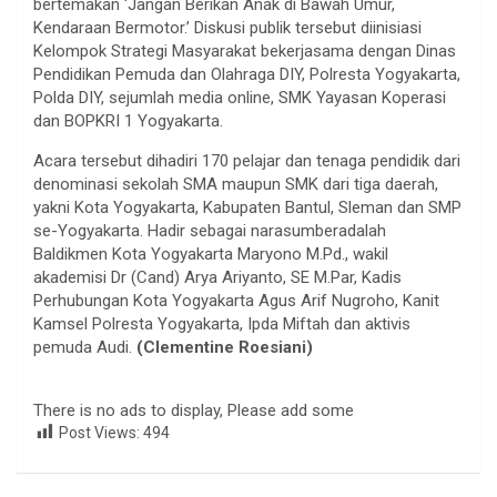
bertemakan ‘Jangan Berikan Anak di Bawah Umur,
Kendaraan Bermotor.’ Diskusi publik tersebut diinisiasi
Kelompok Strategi Masyarakat bekerjasama dengan Dinas
Pendidikan Pemuda dan Olahraga DIY, Polresta Yogyakarta,
Polda DIY, sejumlah media online, SMK Yayasan Koperasi
dan BOPKRI 1 Yogyakarta.
Acara tersebut dihadiri 170 pelajar dan tenaga pendidik dari
denominasi sekolah SMA maupun SMK dari tiga daerah,
yakni Kota Yogyakarta, Kabupaten Bantul, Sleman dan SMP
se-Yogyakarta. Hadir sebagai narasumberadalah
Baldikmen Kota Yogyakarta Maryono M.Pd., wakil
akademisi Dr (Cand) Arya Ariyanto, SE M.Par, Kadis
Perhubungan Kota Yogyakarta Agus Arif Nugroho, Kanit
Kamsel Polresta Yogyakarta, Ipda Miftah dan aktivis
pemuda Audi.
(Clementine Roesiani)
There is no ads to display, Please add some
Post Views:
494