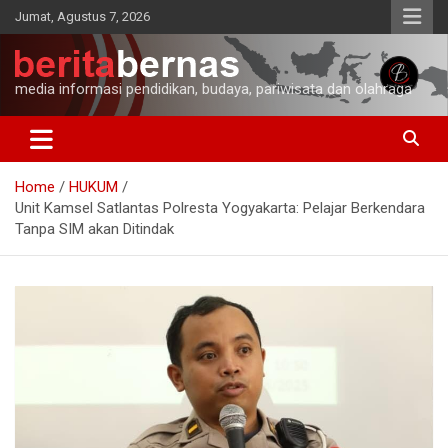
Skip
Jumat, Agustus 7, 2026
to
content
media informasi pendidikan, budaya, pariwisata dan olahraga
Home
HUKUM
Unit Kamsel Satlantas Polresta Yogyakarta: Pelajar Berkendara
Tanpa SIM akan Ditindak