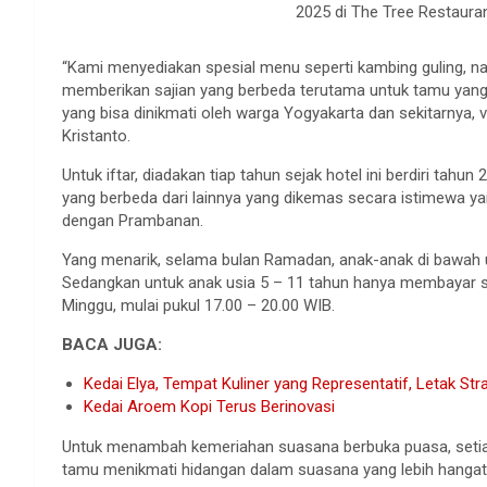
2025 di The Tree Restauran
“Kami menyediakan spesial menu seperti kambing guling, n
memberikan sajian yang berbeda terutama untuk tamu yang
yang bisa dinikmati oleh warga Yogyakarta dan sekitarnya,
Kristanto.
Untuk iftar, diadakan tiap tahun sejak hotel ini berdiri tahu
yang berbeda dari lainnya yang dikemas secara istimewa yang 
dengan Prambanan.
Yang menarik, selama bulan Ramadan, anak-anak di bawah u
Sedangkan untuk anak usia 5 – 11 tahun hanya membayar se
Minggu, mulai pukul 17.00 – 20.00 WIB.
BACA JUGA:
Kedai Elya, Tempat Kuliner yang Representatif, Letak St
Kedai Aroem Kopi Terus Berinovasi
Untuk menambah kemeriahan suasana berbuka puasa, setiap
tamu menikmati hidangan dalam suasana yang lebih hangat