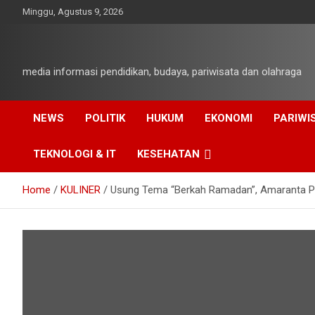
Skip
Minggu, Agustus 9, 2026
to
content
media informasi pendidikan, budaya, pariwisata dan olahraga
NEWS
POLITIK
HUKUM
EKONOMI
PARIWI
TEKNOLOGI & IT
KESEHATAN
Home
KULINER
Usung Tema “Berkah Ramadan”, Amaranta Pr