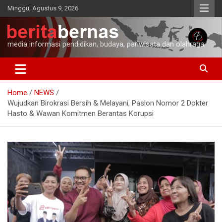
Skip
Minggu, Agustus 9, 2026
to
content
media informasi pendidikan, budaya, pariwisata dan olahraga
Home
NEWS
Wujudkan Birokrasi Bersih & Melayani, Paslon Nomor 2 Dokter
Hasto & Wawan Komitmen Berantas Korupsi