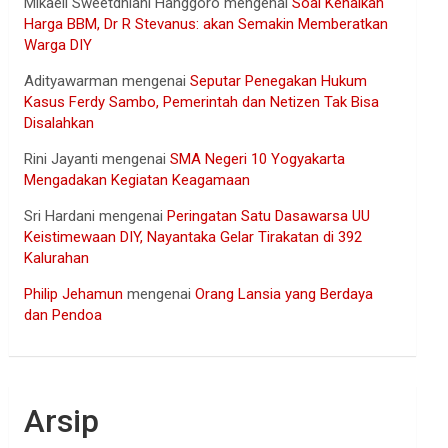
Mikaell Sweetdhiani Hanggoro
mengenai
Soal Kenaikan
Harga BBM, Dr R Stevanus: akan Semakin Memberatkan
Warga DIY
Adityawarman
mengenai
Seputar Penegakan Hukum
Kasus Ferdy Sambo, Pemerintah dan Netizen Tak Bisa
Disalahkan
Rini Jayanti
mengenai
SMA Negeri 10 Yogyakarta
Mengadakan Kegiatan Keagamaan
Sri Hardani
mengenai
Peringatan Satu Dasawarsa UU
Keistimewaan DIY, Nayantaka Gelar Tirakatan di 392
Kalurahan
Philip Jehamun
mengenai
Orang Lansia yang Berdaya
dan Pendoa
Arsip