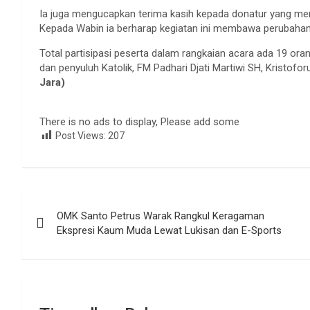
Ia juga mengucapkan terima kasih kepada donatur yang men
Kepada Wabin ia berharap kegiatan ini membawa perubahan p
Total partisipasi peserta dalam rangkaian acara ada 19 orang
dan penyuluh Katolik, FM Padhari Djati Martiwi SH, Kristof
Jara)
There is no ads to display, Please add some
Post Views:
207
Navigasi
OMK Santo Petrus Warak Rangkul Keragaman
pos
Ekspresi Kaum Muda Lewat Lukisan dan E-Sports