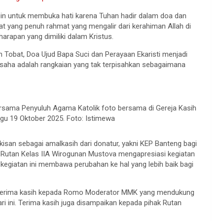
n untuk membuka hati karena Tuhan hadir dalam doa dan
at yang penuh rahmat yang mengalir dari kerahiman Allah di
arapan yang dimiliki dalam Kristus.
en Tobat, Doa Ujud Bapa Suci dan Perayaan Ekaristi menjadi
usaha adalah rangkaian yang tak terpisahkan sebagaimana
rsama Penyuluh Agama Katolik foto bersama di Gereja Kasih
ggu 19 Oktober 2025. Foto: Istimewa
kisan sebagai amalkasih dari donatur, yakni KEP Banteng bagi
n Rutan Kelas IIA Wirogunan Mustova mengapresiasi kegiatan
kegiatan ini membawa perubahan ke hal yang lebih baik bagi
 terima kasih kepada Romo Moderator MMK yang mendukung
ri ini. Terima kasih juga disampaikan kepada pihak Rutan