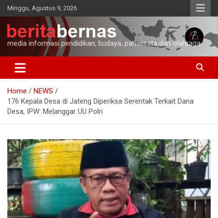
Skip
Minggu, Agustus 9, 2026
to
content
media informasi pendidikan, budaya, pariwisata dan olahraga
Home
NEWS
176 Kepala Desa di Jateng Diperiksa Serentak Terkait Dana
Desa, IPW: Melanggar UU Polri