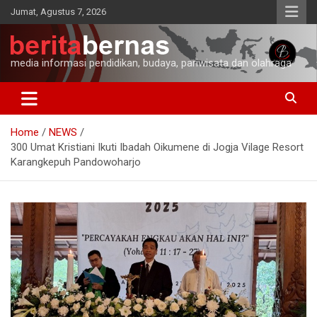
Skip
Jumat, Agustus 7, 2026
to
content
media informasi pendidikan, budaya, pariwisata dan olahraga
Home
NEWS
300 Umat Kristiani Ikuti Ibadah Oikumene di Jogja Vilage Resort
Karangkepuh Pandowoharjo