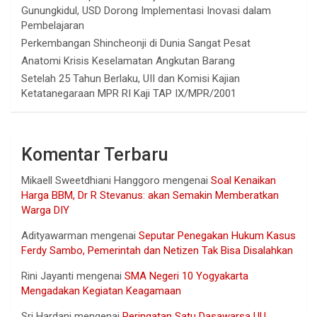
Gunungkidul, USD Dorong Implementasi Inovasi dalam
Pembelajaran
Perkembangan Shincheonji di Dunia Sangat Pesat
Anatomi Krisis Keselamatan Angkutan Barang
Setelah 25 Tahun Berlaku, UII dan Komisi Kajian
Ketatanegaraan MPR RI Kaji TAP IX/MPR/2001
Komentar Terbaru
Mikaell Sweetdhiani Hanggoro
mengenai
Soal Kenaikan
Harga BBM, Dr R Stevanus: akan Semakin Memberatkan
Warga DIY
Adityawarman
mengenai
Seputar Penegakan Hukum Kasus
Ferdy Sambo, Pemerintah dan Netizen Tak Bisa Disalahkan
Rini Jayanti
mengenai
SMA Negeri 10 Yogyakarta
Mengadakan Kegiatan Keagamaan
Sri Hardani
mengenai
Peringatan Satu Dasawarsa UU