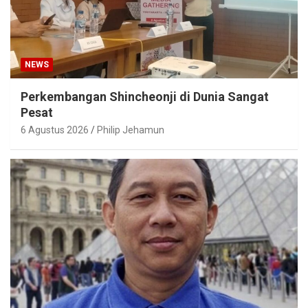
NEWS
Perkembangan Shincheonji di Dunia Sangat
Pesat
6 Agustus 2026
Philip Jehamun