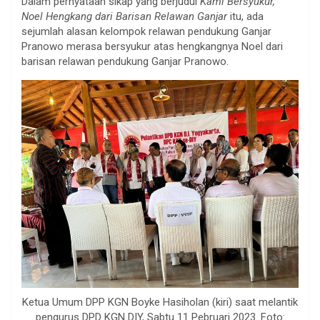
Dalam pernyataan sikap yang berjudul
Kami Bersyukur,
Noel Hengkang dari Barisan Relawan Ganjar
itu, ada
sejumlah alasan kelompok relawan pendukung Ganjar
Pranowo merasa bersyukur atas hengkangnya Noel dari
barisan relawan pendukung Ganjar Pranowo.
Ketua Umum DPP KGN Boyke Hasiholan (kiri) saat melantik
pengurus DPD KGN DIY, Sabtu 11 Pebruari 2023. Foto: