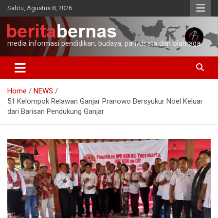
Skip
Sabtu, Agustus 8, 2026
to
content
media informasi pendidikan, budaya, pariwisata dan olahraga
Home
NEWS
51 Kelompok Relawan Ganjar Pranowo Bersyukur Noel Keluar
dari Barisan Pendukung Ganjar