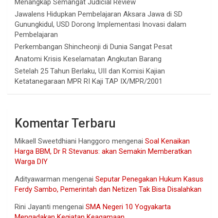
Menangkap Semangat Judicial Review
Jawalens Hidupkan Pembelajaran Aksara Jawa di SD
Gunungkidul, USD Dorong Implementasi Inovasi dalam
Pembelajaran
Perkembangan Shincheonji di Dunia Sangat Pesat
Anatomi Krisis Keselamatan Angkutan Barang
Setelah 25 Tahun Berlaku, UII dan Komisi Kajian
Ketatanegaraan MPR RI Kaji TAP IX/MPR/2001
Komentar Terbaru
Mikaell Sweetdhiani Hanggoro
mengenai
Soal Kenaikan
Harga BBM, Dr R Stevanus: akan Semakin Memberatkan
Warga DIY
Adityawarman
mengenai
Seputar Penegakan Hukum Kasus
Ferdy Sambo, Pemerintah dan Netizen Tak Bisa Disalahkan
Rini Jayanti
mengenai
SMA Negeri 10 Yogyakarta
Mengadakan Kegiatan Keagamaan