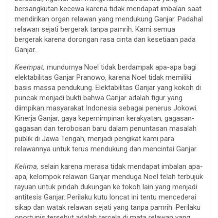
bersangkutan kecewa karena tidak mendapat imbalan saat
mendirikan organ relawan yang mendukung Ganjar. Padahal
relawan sejati bergerak tanpa pamrih. Kami semua
bergerak karena dorongan rasa cinta dan kesetiaan pada
Ganjar.
Keempat,
mundurnya Noel tidak berdampak apa-apa bagi
elektabilitas Ganjar Pranowo, karena Noel tidak memiliki
basis massa pendukung. Elektabilitas Ganjar yang kokoh di
puncak menjadi bukti bahwa Ganjar adalah figur yang
diimpikan masyarakat Indonesia sebagai penerus Jokowi.
Kinerja Ganjar, gaya kepemimpinan kerakyatan, gagasan-
gagasan dan terobosan baru dalam penuntasan masalah
publik di Jawa Tengah, menjadi pengikat kami para
relawannya untuk terus mendukung dan mencintai Ganjar.
Kelima,
selain karena merasa tidak mendapat imbalan apa-
apa, kelompok relawan Ganjar menduga Noel telah terbujuk
rayuan untuk pindah dukungan ke tokoh lain yang menjadi
antitesis Ganjar. Perilaku kutu loncat ini tentu mencederai
sikap dan watak relawan sejati yang tanpa pamrih. Perilaku
oportunis tersebut adalah tercela di mata relawan yang