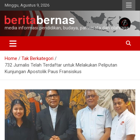
Skip
Minggu, Agustus 9, 2026
to
content
media informasi pendidikan, budaya, pariwisata dan olahraga
Home
Tak Berkategori
732 Jurnalis Telah Terdaftar untuk Melakukan Peliputan
Kunjungan Apostolik Paus Fransiskus