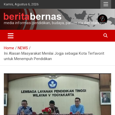
Skip
Kamis, Agustus 6, 2026
to
content
media informasi pendidikan, budaya, pariwisata dan olahraga
Home
NEWS
Ini Alasan Masyarakat Menilai Jogja sebagai Kota Terfavorit
untuk Menempuh Pendidikan