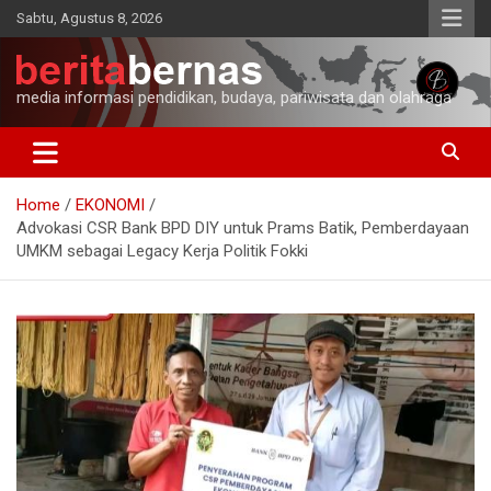
Skip
Sabtu, Agustus 8, 2026
to
content
media informasi pendidikan, budaya, pariwisata dan olahraga
Home
EKONOMI
Advokasi CSR Bank BPD DIY untuk Prams Batik, Pemberdayaan
UMKM sebagai Legacy Kerja Politik Fokki