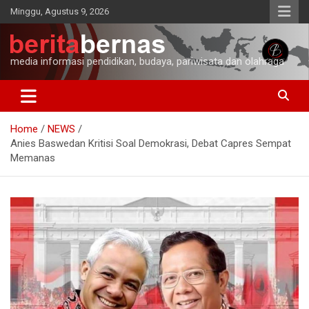
Skip
Minggu, Agustus 9, 2026
to
content
media informasi pendidikan, budaya, pariwisata dan olahraga
Home
NEWS
Anies Baswedan Kritisi Soal Demokrasi, Debat Capres Sempat
Memanas