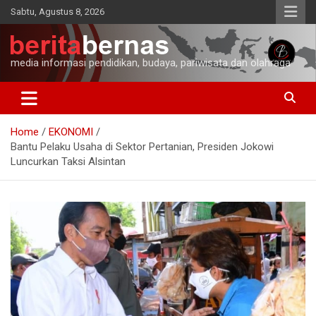
Skip
Sabtu, Agustus 8, 2026
to
content
media informasi pendidikan, budaya, pariwisata dan olahraga
Home
EKONOMI
Bantu Pelaku Usaha di Sektor Pertanian, Presiden Jokowi
Luncurkan Taksi Alsintan