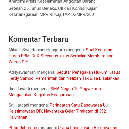
Anatomi Krisis Keselamatan Angkutan Barang
Setelah 25 Tahun Berlaku, UII dan Komisi Kajian
Ketatanegaraan MPR RI Kaji TAP IX/MPR/2001
Komentar Terbaru
Mikaell Sweetdhiani Hanggoro
mengenai
Soal Kenaikan
Harga BBM, Dr R Stevanus: akan Semakin Memberatkan
Warga DIY
Adityawarman
mengenai
Seputar Penegakan Hukum Kasus
Ferdy Sambo, Pemerintah dan Netizen Tak Bisa Disalahkan
Rini Jayanti
mengenai
SMA Negeri 10 Yogyakarta
Mengadakan Kegiatan Keagamaan
Sri Hardani
mengenai
Peringatan Satu Dasawarsa UU
Keistimewaan DIY, Nayantaka Gelar Tirakatan di 392
Kalurahan
Philip Jehamun
mengenai
Orang Lansia yang Berdaya dan